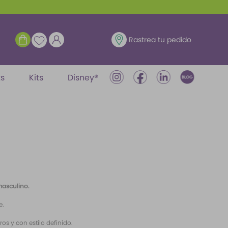
ENTRAR
Rastrea tu pedido
ts
Kits
Disney®
masculino.
e.
os y con estilo definido.