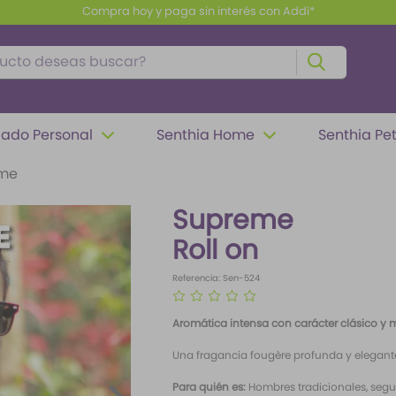
Compra hoy y paga sin interés con Addi*
to deseas buscar?
ado Personal
Senthia Home
Senthia Pe
me
Supreme
Roll on
Referencia
:
Sen-524
☆
☆
☆
☆
☆
Aromática intensa con carácter clásico y 
Una fragancia fougère profunda y elegant
Para quién es:
Hombres tradicionales, segur