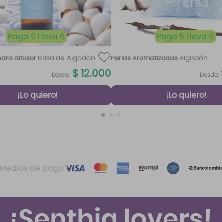
Paga 5 Lleva 6
Paga 5 Lleva 6
Brisa de Algodón
Algodón
ara difusor
Perlas Aromatizadas
$
12
.
000
Desde:
Desde:
¡Lo quiero!
¡Lo quiero!
Medios de pago: