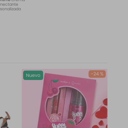
mectante
sonalizada
-
24 %
Nuevo