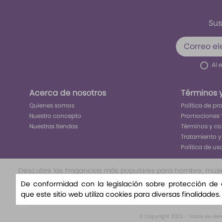
Sus
Al 
Acerca de nosotros
Términos 
Quienes somos
Política de p
Nuestro concepto
Promociones 
Nuestras tiendas
Términos y c
Tratamiento y
Política de us
Descubre las fragancias más populares para hombre, mujer y
nuestra selección exclusiva te llevará a un viaje olfat
De conformidad con la legislación sobre protección de
nuestra variedad de aromas florales, amaderad
que este sitio web utiliza cookies para diversas finalidades
© Copyright 2023 - Todos los de