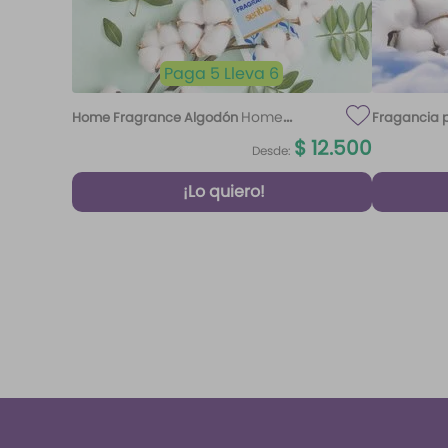
Paga 5 Lleva 6
Home
Home Fragrance Algodón
Fragancia p
Fragrance Algodón 220 ml Etq.
$
12
.
500
Desde:
Atardecer
¡Lo quiero!