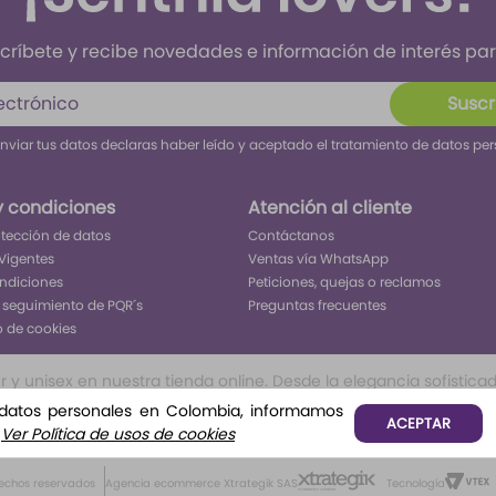
críbete y recibe novedades e información de interés para
Suscr
enviar tus datos declaras haber leído y aceptado el tratamiento de datos pe
y condiciones
Atención al cliente
rotección de datos
Contáctanos
Vigentes
Ventas vía WhatsApp
ondiciones
Peticiones, quejas o reclamos
 seguimiento de PQR´s
Preguntas frecuentes
o de cookies
 unisex en nuestra tienda online. Desde la elegancia sofisticada 
ivo inolvidable. Encuentra tu aroma perfecto para cada ocasión, 
 datos personales en Colombia, informamos
ACEPTAR
o, o frutales te permitirá tener todo lo que buscar para ser el c
.
Ver Política de usos de cookies
rechos reservados
Agencia ecommerce Xtrategik SAS
Tecnología