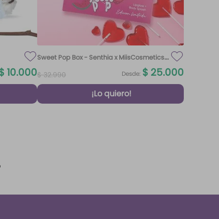
Sweet Pop Box - Senthia x MiisCosmetics
100 ml
$
10
.
000
$
25
.
000
Desde:
$
32
.
990
¡Lo quiero!