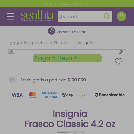
Envío gratis a partir de $100.000
¿buscar?
Rastrea tu pedido
TÉRMINOS MÁS BUSCADOS
1
.
perfume
Fragancias
Florales
Insignia
2
.
carolina herrera
Paga 5 Lleva 6
3
.
splash
4
.
fragancias
Envío gratis a partir de
$100.000
5
.
mantequilla
6
.
iconic
7
.
feromonas
Insignia
8
.
paris hilton
Frasco Classic 4.2 oz
9
.
ariana grande
Referencia
:
Sen-302