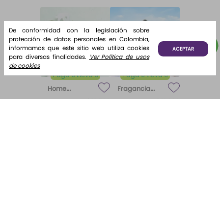
De conformidad con la legislación sobre
protección de datos personales en Colombia,
informamos que este sitio web utiliza cookies
ACEPTAR
para diversas finalidades.
Ver Política de usos
de cookies
Paga 5 Lleva 6
Paga 5 Lleva 6
Home
Fragancia
Fragrance
para difusor
Desde:
$
12
.
500
Desde:
$
12
.
000
Home
Brisa de
Algodón
Fragrance
Algodón
¡Lo quiero!
¡Lo quiero!
Algodón 220
ml Etq.
Atardecer
Suscríbete y recibe novedades e información de interés
para ti.