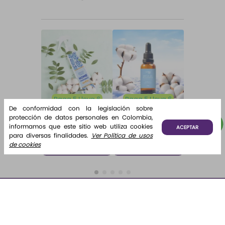
Paga 5 Lleva 6
Paga 5 Lleva 6
De conformidad con la legislación sobre
Home
Fragancia
protección de datos personales en Colombia,
Fragrance
para difusor
Desde:
$
12
.
500
Desde:
$
12
.
000
informamos que este sitio web utiliza cookies
ACEPTAR
Home
Brisa de
Algodón
para diversas finalidades.
Ver Política de usos
Fragrance
Algodón
de cookies
¡Lo quiero!
¡Lo quiero!
Algodón 220
ml Etq.
Atardecer
Suscríbete y recibe novedades e información de interés