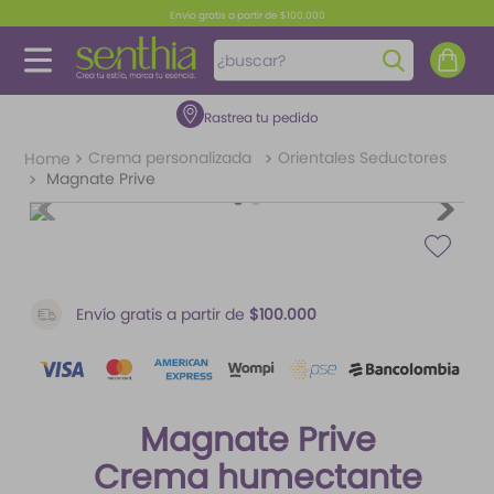
Envío gratis a partir de $100.000
¿buscar?
Rastrea tu pedido
TÉRMINOS MÁS BUSCADOS
1
.
perfume
Crema personalizada
Orientales Seductores
Magnate Prive
2
.
carolina herrera
3
.
splash
4
.
fragancias
5
.
mantequilla
Envío gratis a partir de
$100.000
6
.
iconic
7
.
feromonas
Magnate Prive
8
.
paris hilton
Crema humectante
9
.
ariana grande