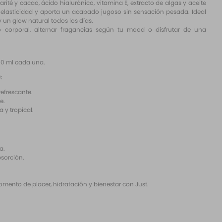
ité y cacao, ácido hialurónico, vitamina E, extracto de algas y aceite
elasticidad y aporta un acabado jugoso sin sensación pesada. Ideal
 un glow natural todos los días.
do corporal, alternar fragancias según tu mood o disfrutar de una
80 ml cada una.
:
refrescante.
e.
y tropical.
a.
bsorción.
omento de placer, hidratación y bienestar con Just.