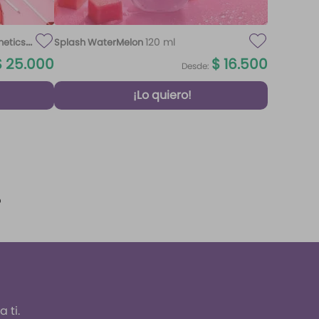
120 ml
metics
Splash WaterMelon
$
25
.
000
$
16
.
500
Desde:
¡Lo quiero!
 ti.