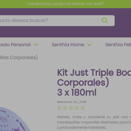
Compra hoy y paga sin interés con Addi*
to deseas buscar?
ado Personal
Senthia Home
Senthia Pe
illas Corporales)
Kit Just Triple B
Corporales)
3 x 180ml
Referencia
:
Kit_3098
☆
☆
☆
☆
☆
Hidrata, nutre y consiente tu piel con e
mantequillas corporales diseñadas para br
y profundamente hidratada.