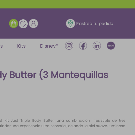
ENTRAR
Rastrea tu pedido
ts
Kits
Disney®
ody Butter (3 Mantequillas
l Kit Just Triple Body Butter, una combinación irresistible de tres
indar una experiencia ultra sensorial, dejando la piel suave, luminosa