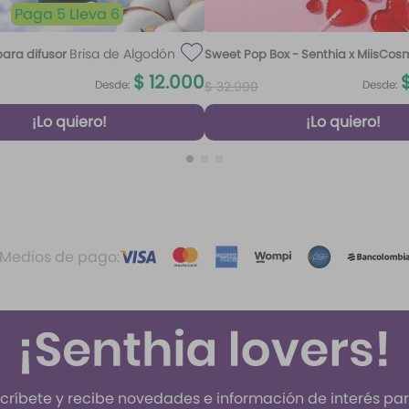
Paga 5 Lleva 6
Brisa de Algodón
ara difusor
Sweet Pop Box - Senthia x MiisCos
100 ml
$
12
.
000
Desde:
Desde:
$
32
.
990
¡Lo quiero!
¡Lo quiero!
Medios de pago:
críbete y recibe novedades e información de interés para