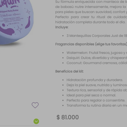
Su fórmula enriquecida con manteca de kar
de babasú nutre intensamente, mejora la 
para pieles que buscan suavidad, confort y
Perfecto para crear tu ritual de cuida
hidratación completa durante todo el día.
Incluye:
3 Mantequillas Corporales Just de 1
Fragancias disponibles (elige tus favoritas)
Watermelon: Frutal fresca, jugosa y 
Daiquiri: Dulce, divertida y chispeant
Coconut: Gourmand cremosa, cálida 
Beneficios del kit:
Hidratación profunda y duradera.
Deja la piel suave, nutrida y luminos
Textura rica, sensorial y de rápida a
Ideal para piel seca o normal.
Perfecto para regalar o consentirte.
Transforma tu rutina diaria en un m
$
81
.
000