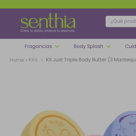
¿Qué produc
TÉRMINOS MÁS BUSCADOS
Fragancias
Body Splash
Cuid
1
.
perfume
Kits
Kit Just Triple Body Butter (3 Mantequ
2
.
carolina herrera
3
.
splash
4
.
fragancias
5
.
mantequilla
6
.
feromonas
7
.
paris hilton
8
.
ariana grande
9
.
santal 33