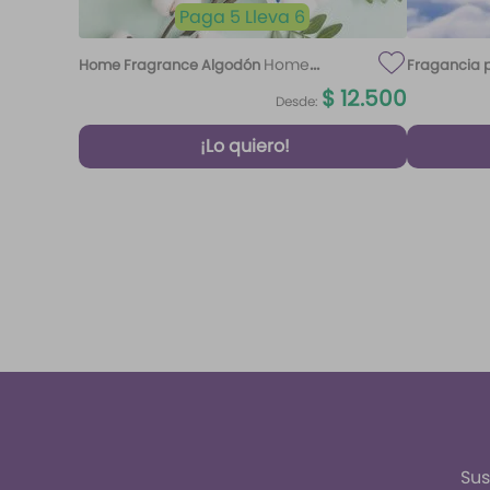
Paga 5 Lleva 6
Home
Home Fragrance Algodón
Fragancia p
Fragrance Algodón 220 ml Etq.
$
12
.
500
Desde:
Atardecer
¡Lo quiero!
Sus