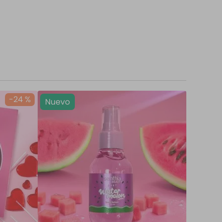
-
24 %
Nuevo