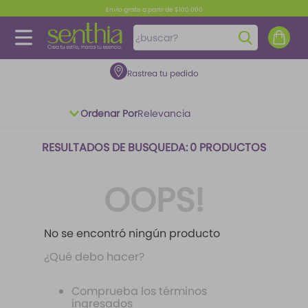
Envío gratis a partir de $100.000
¿buscar?
Rastrea tu pedido
TÉRMINOS MÁS BUSCADOS
1
.
perfume
Ordenar Por
Relevancia
2
.
carolina herrera
3
.
splash
0
PRODUCTOS
4
.
fragancias
OOPS!
5
.
mantequilla
6
.
iconic
No se encontró ningún producto
7
.
feromonas
¿Qué debo hacer?
8
.
paris hilton
Comprueba los términos
9
.
ariana grande
ingresados