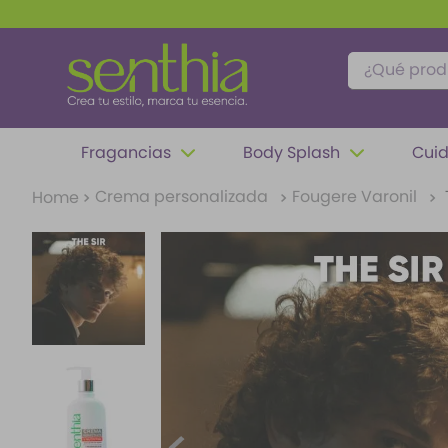
¿Qué produc
TÉRMINOS MÁS BUSCADOS
Fragancias
Body Splash
Cuid
1
.
perfume
Crema personalizada
Fougere Varonil
2
.
carolina herrera
3
.
splash
4
.
mantequilla
5
.
fragancias
6
.
paris hilton
7
.
feromonas
8
.
ariana grande
9
.
difusor