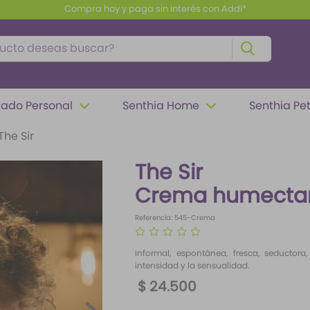
Envío gratis a partir de $100.000
to deseas buscar?
ado Personal
Senthia Home
Senthia Pe
The Sir
The Sir
Crema humectan
Referencia
:
545-Crema
☆
☆
☆
☆
☆
Informal, espontánea, fresca, seductor
intensidad y la sensualidad.
$
24
.
500