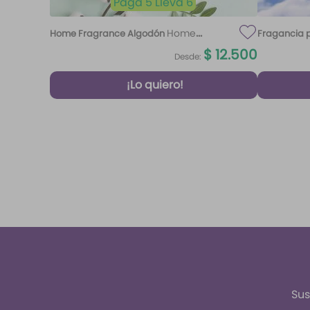
Paga 5 Lleva 6
Home
Home Fragrance Algodón
Fragancia p
Fragrance Algodón 220 ml Etq.
$
12
.
500
Desde:
Atardecer
¡Lo quiero!
Sus