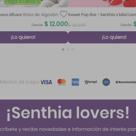
Paga 5 Lleva 6
Brisa de Algodón
ara difusor
Sweet Pop Box - Senthia x MiisCos
100 ml
$
12
.
000
Desde:
Desde:
$
32
.
990
¡Lo quiero!
¡Lo quiero!
Medios de pago:
críbete y recibe novedades e información de interés para