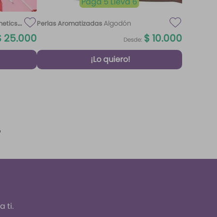
Paga 5 Lleva 6
Algodón
metics
Perlas Aromatizadas
$
25
.
000
$
10
.
000
Desde:
¡Lo quiero!
 ti.