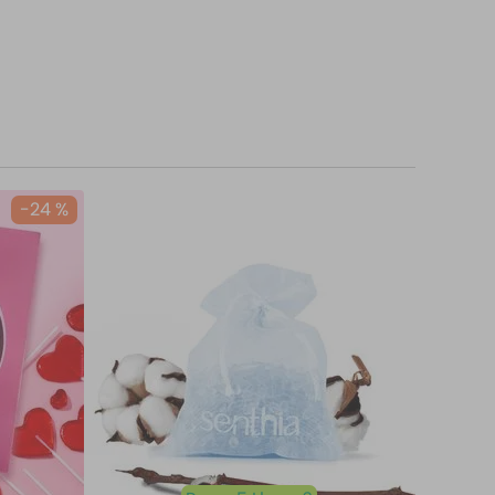
-
24 %