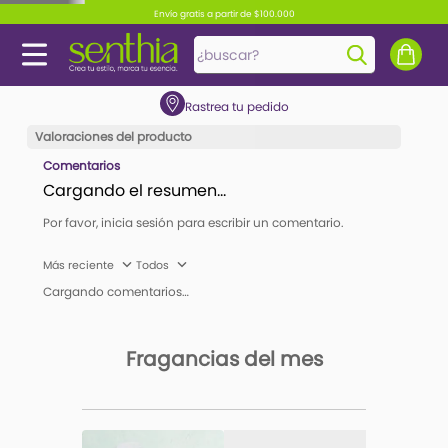
Envío gratis a partir de $100.000
¿buscar?
Rastrea tu pedido
TÉRMINOS MÁS BUSCADOS
Valoraciones del producto
1
.
perfume
Comentarios
2
.
carolina herrera
Cargando el resumen…
3
.
splash
Por favor, inicia sesión para escribir un comentario.
4
.
fragancias
Más reciente
Todos
5
.
mantequilla
Cargando comentarios…
6
.
iconic
7
.
feromonas
Fragancias del mes
8
.
paris hilton
9
.
ariana grande