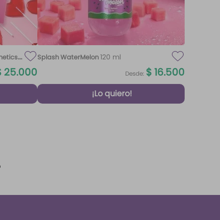
120 ml
metics
Splash WaterMelon
$
25
.
000
$
16
.
500
Desde:
¡Lo quiero!