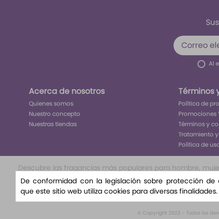
Sus
Al 
Acerca de nosotros
Términos 
Quienes somos
Política de p
Nuestro concepto
Promociones 
Nuestras tiendas
Términos y c
Tratamiento y
Política de us
Descubre las fragancias más populares para hombre, mujer y
nuestra selección exclusiva te llevará a un viaje olfat
De conformidad con la legislación sobre protección de
nuestra variedad de aromas florales, amaderad
que este sitio web utiliza cookies para diversas finalidades
© Copyright 2023 - Todos los de