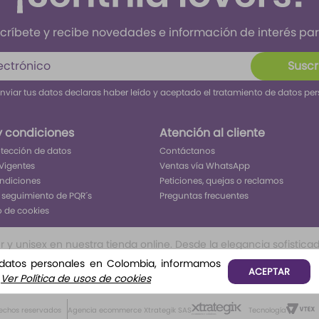
críbete y recibe novedades e información de interés para
Suscr
enviar tus datos declaras haber leído y aceptado el tratamiento de datos pe
y condiciones
Atención al cliente
rotección de datos
Contáctanos
Vigentes
Ventas vía WhatsApp
ondiciones
Peticiones, quejas o reclamos
 seguimiento de PQR´s
Preguntas frecuentes
o de cookies
 unisex en nuestra tienda online. Desde la elegancia sofisticada 
ivo inolvidable. Encuentra tu aroma perfecto para cada ocasión, 
 datos personales en Colombia, informamos
ACEPTAR
o, o frutales te permitirá tener todo lo que buscar para ser el c
.
Ver Política de usos de cookies
rechos reservados
Agencia ecommerce Xtrategik SAS
Tecnología