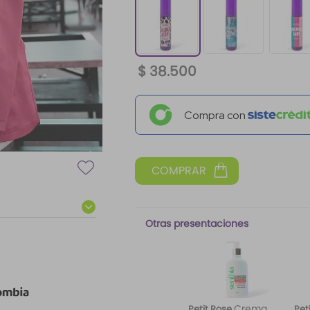
$
38
.
500
Compra con
Otras presentaciones
Crema
Petit Rose
Pet