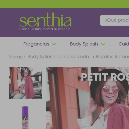
¿Qué produc
TÉRMINOS MÁS BUSCADOS
Fragancias
Body Splash
Cuid
1
.
perfume
Body Splash personalizado
Florales Roma
2
.
carolina herrera
3
.
splash
4
.
fragancias
5
.
iconic
6
.
mantequilla
7
.
feromonas
8
.
paris hilton
9
.
ariana grande