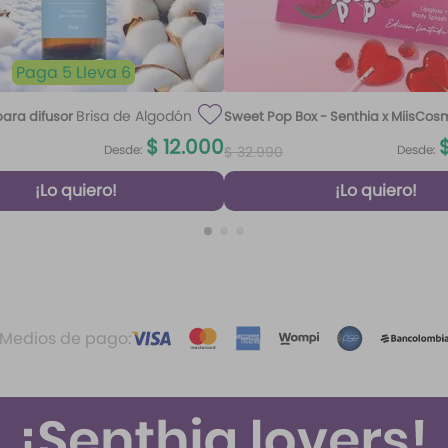
Paga 5 Lleva 6
Brisa de Algodón
ara difusor
Sweet Pop Box - Senthia x MiisCos
100 ml
$
12
.
000
Desde:
Desde:
$
32
.
990
¡Lo quiero!
¡Lo quiero!
Medios de pago: