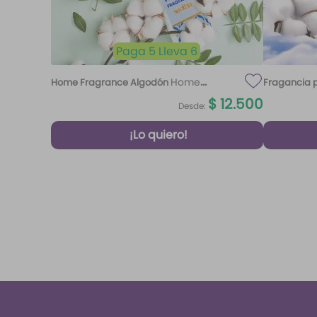
Paga 5 Lleva 6
Home
Home Fragrance Algodón
Fragancia p
Fragrance Algodón 220 ml Etq.
$
12
.
500
Desde:
Atardecer
¡Lo quiero!