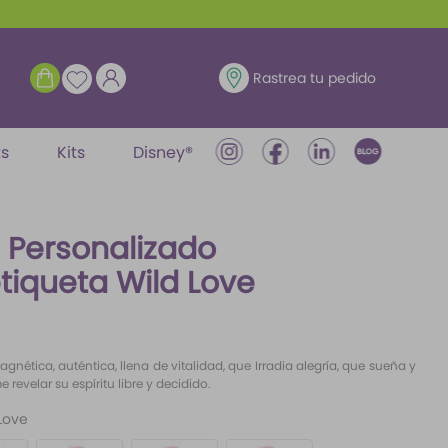
ENTRAR
Rastrea tu pedido
ts
Kits
Disney®
h Personalizado
tiqueta Wild Love
agnética, auténtica, llena de vitalidad, que Irradia alegría, que sueña y
evelar su espíritu libre y decidido.
Love