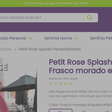
Compra hoy y paga sin interés con Addi*
to deseas buscar?
ado Personal
Senthia Home
Senthia Pe
nticas
Petit Rose Splash Personalizado
Petit Rose Splas
Frasco morado e
Referencia
:
1655-Splash
☆
☆
☆
☆
☆
Esta fragancia es el reflejo de una mujer m
vive con optimismo. Una mujer que no teme r
Color
:
Frasco morado etiqueta Wild 