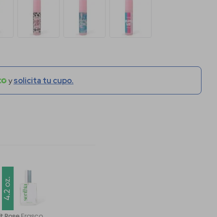
y
solicita tu cupo.
Frasco
it Rose