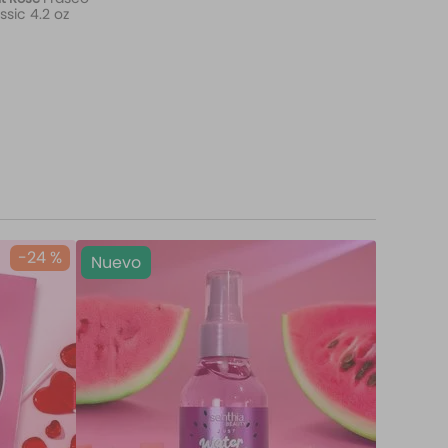
ssic 4.2 oz
-
24 %
Nuevo