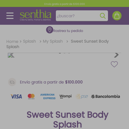
Envío gratis a partir de $100.000
¿buscar?
Rastrea tu pedido
TÉRMINOS MÁS BUSCADOS
1
.
perfume
Splash
My Splash
Sweet Sunset Body
Splash
2
.
carolina herrera
3
.
splash
4
.
fragancias
5
.
mantequilla
Envío gratis a partir de
$100.000
6
.
iconic
7
.
feromonas
Sweet Sunset Body
8
.
paris hilton
Splash
9
.
ariana grande