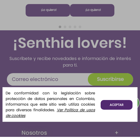
Home
Brisa de
Algodón
Fragrance
Algodón
¡Lo quiero!
¡Lo quiero!
Algodón 220
ml Etq.
Atardecer
Suscríbete y recibe novedades e información de interés
para ti.
Suscribirse
Al enviar tus datos declaras haber leído y aceptado el
De conformidad con la legislación sobre
tratamiento de datos personales
protección de datos personales en Colombia,
informamos que este sitio web utiliza cookies
ACEPTAR
para diversas finalidades.
Ver Política de usos
de cookies
Nosotros
+