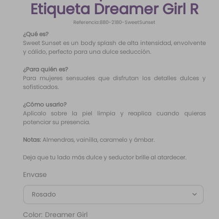
Etiqueta Dreamer Girl R
10
.
santal 33
Referencia
:
880-2180-SweetSunset
¿Qué es?
Sweet Sunset es un body splash de alta intensidad, envolvente
y cálido, perfecto para una dulce seducción.
¿Para quién es?
Para mujeres sensuales que disfrutan los detalles dulces y
sofisticados.
¿Cómo usarlo?
Aplícalo sobre la piel limpia y reaplica cuando quieras
potenciar su presencia.
Notas:
Almendras, vainilla, caramelo y ámbar.
Deja que tu lado más dulce y seductor brille al atardecer.
Envase
Rosado
Color
:
Dreamer Girl