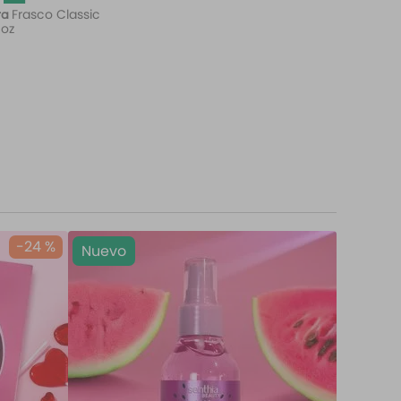
Frasco Classic
ra
 oz
-
24 %
Nuevo