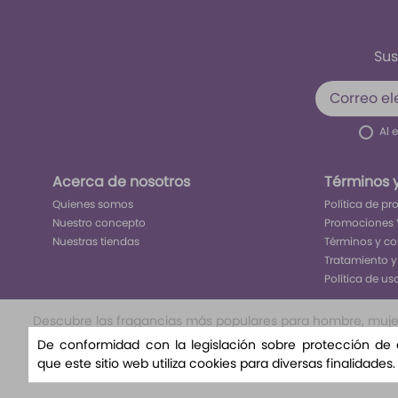
Sus
Al 
Acerca de nosotros
Términos 
Quienes somos
Política de p
Nuestro concepto
Promociones 
Nuestras tiendas
Términos y c
Tratamiento y
Política de us
Descubre las fragancias más populares para hombre, mujer y
nuestra selección exclusiva te llevará a un viaje olfat
De conformidad con la legislación sobre protección de
nuestra variedad de aromas florales, amaderad
que este sitio web utiliza cookies para diversas finalidades