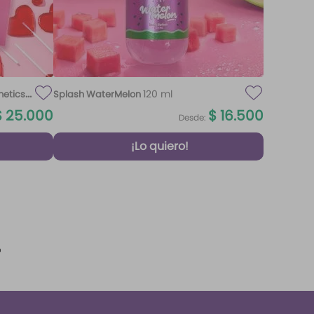
120 ml
metics
Splash WaterMelon
$
25
.
000
$
16
.
500
Desde:
¡Lo quiero!