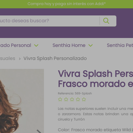
Envío gratis a partir de $100.000
to deseas buscar?
ado Personal
Senthia Home
Senthia Pe
nsuales
Vivra Splash Personalizado
Vivra Splash Per
Frasco morado e
Referencia
:
569-Splash
☆
☆
☆
☆
☆
Las notas superiores suelen incluir una me
o zarzamora. Estas notas brindan una ape
ciruela y Turrón
Color
:
Frasco morado etiqueta Wild 