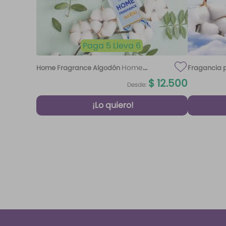
Paga 5 Lleva 6
Home
Home Fragrance Algodón
Fragancia p
Fragrance Algodón 220 ml Etq.
$
12
.
500
Desde:
Atardecer
¡Lo quiero!