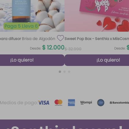
Paga 5 Lleva 6
Brisa de Algodón
ara difusor
Sweet Pop Box - Senthia x MiisCos
100 ml
$
12
.
000
Desde:
Desde:
$
32
.
990
¡Lo quiero!
¡Lo quiero!
Medios de pago: