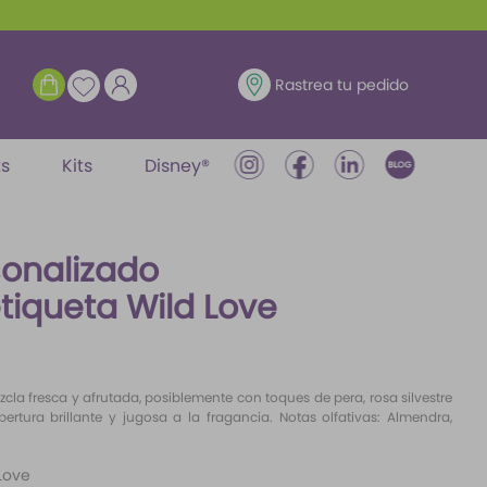
ENTRAR
Rastrea tu pedido
ts
Kits
Disney®
sonalizado
tiqueta Wild Love
zcla fresca y afrutada, posiblemente con toques de pera, rosa silvestre
rtura brillante y jugosa a la fragancia. Notas olfativas: Almendra,
Love