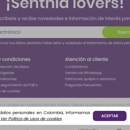
críbete y recibe novedades e información de interés para
Suscr
enviar tus datos declaras haber leído y aceptado el tratamiento de datos pe
y condiciones
Atención al cliente
rotección de datos
Contáctanos
Vigentes
Ventas vía WhatsApp
ondiciones
Peticiones, quejas o reclamos
 seguimiento de PQR´s
Preguntas frecuentes
o de cookies
 unisex en nuestra tienda online. Desde la elegancia sofisticada 
ivo inolvidable. Encuentra tu aroma perfecto para cada ocasión, 
 datos personales en Colombia, informamos
ACEPTAR
o, o frutales te permitirá tener todo lo que buscar para ser el c
.
Ver Política de usos de cookies