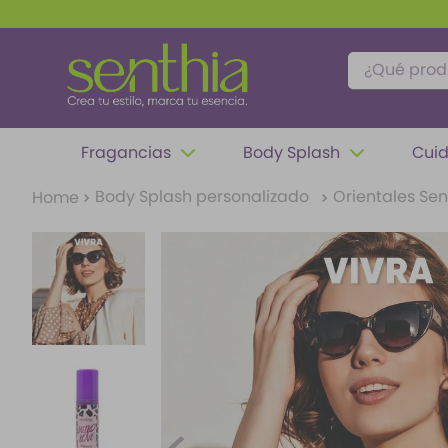
¿Qué produc
TÉRMINOS MÁS BUSCADOS
Fragancias
Body Splash
Cuid
1
.
perfume
Body Splash personalizado
Orientales Se
2
.
carolina herrera
3
.
splash
4
.
fragancias
5
.
mantequilla
6
.
iconic
7
.
feromonas
8
.
paris hilton
9
.
ariana grande