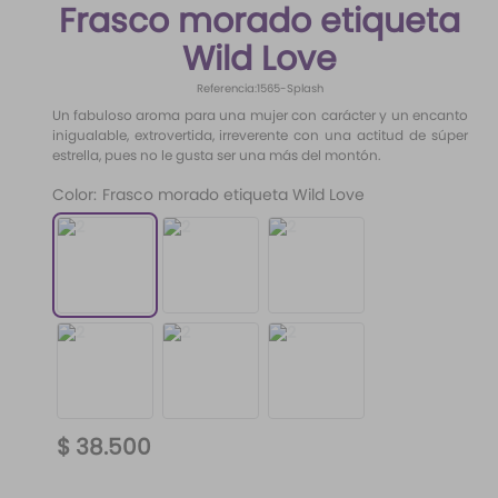
Frasco morado etiqueta
10
.
santal 33
Wild Love
Referencia
:
1565-Splash
Un fabuloso aroma para una mujer con carácter y un encanto
inigualable, extrovertida, irreverente con una actitud de súper
estrella, pues no le gusta ser una más del montón.
Color
:
Frasco morado etiqueta Wild Love
$
38
.
500