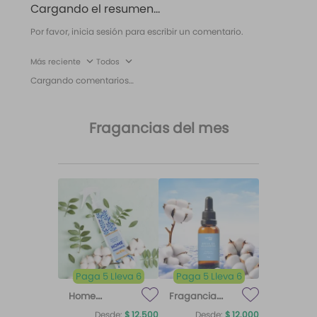
Cargando el resumen…
Por favor, inicia sesión para escribir un comentario.
Más reciente
Todos
Cargando comentarios…
Fragancias del mes
Paga 5 Lleva 6
Paga 5 Lleva 6
Home
Fragancia
Fragrance
para difusor
Desde:
$
12
.
500
Desde:
$
12
.
000