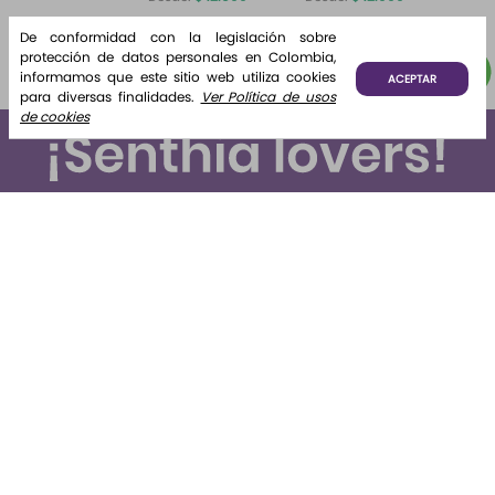
Home
Brisa de
Algodón
Fragrance
Algodón
De conformidad con la legislación sobre
¡Lo quiero!
¡Lo quiero!
Algodón 220
protección de datos personales en Colombia,
ml Etq.
informamos que este sitio web utiliza cookies
ACEPTAR
Atardecer
para diversas finalidades.
Ver Política de usos
de cookies
Suscríbete y recibe novedades e información de interés
para ti.
Suscribirse
Al enviar tus datos declaras haber leído y aceptado el
tratamiento de datos personales
Nosotros
+