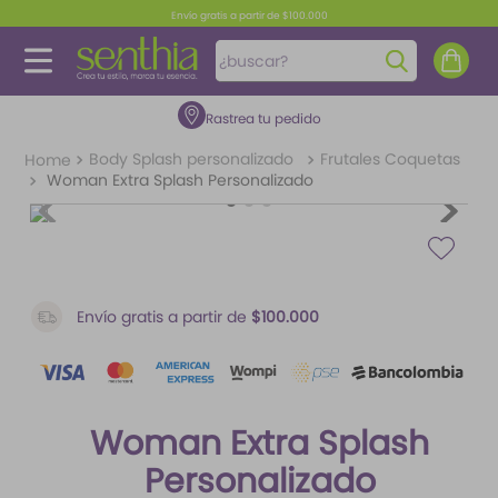
Envío gratis a partir de $100.000
¿buscar?
Rastrea tu pedido
TÉRMINOS MÁS BUSCADOS
1
.
perfume
Body Splash personalizado
Frutales Coquetas
Woman Extra Splash Personalizado
2
.
carolina herrera
3
.
splash
4
.
fragancias
5
.
iconic
Envío gratis a partir de
$100.000
6
.
mantequilla
7
.
feromonas
Woman Extra Splash
8
.
paris hilton
Personalizado
9
.
ariana grande