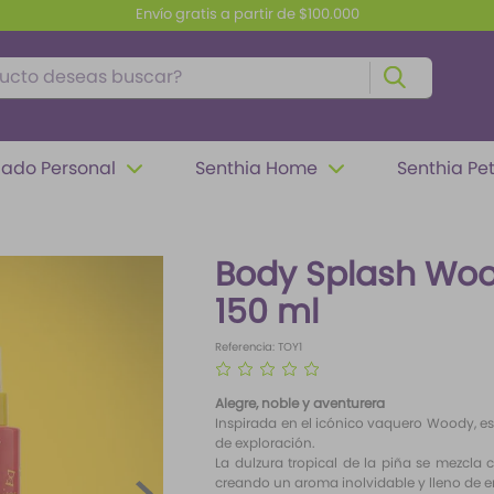
Envío gratis a partir de $100.000
to deseas buscar?
ado Personal
Senthia Home
Senthia Pe
Body Splash Woo
150 ml
Referencia
:
TOY1
☆
☆
☆
☆
☆
Alegre, noble y aventurera
Inspirada en el icónico vaquero Woody, esta
de exploración.
La dulzura tropical de la piña se mezcla
creando un aroma inolvidable y lleno de e