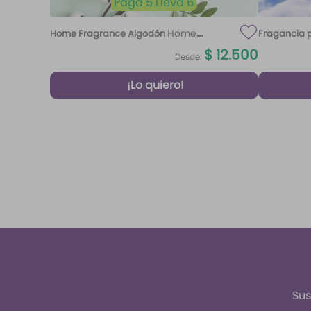
Paga 5 Lleva 6
Home
Home Fragrance Algodón
Fragancia p
Fragrance Algodón 220 ml Etq.
$
12
.
500
Desde:
Atardecer
¡Lo quiero!
Sus