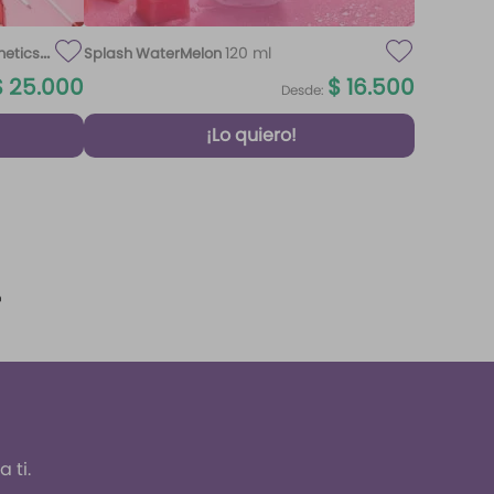
120 ml
metics
Splash WaterMelon
$
25
.
000
$
16
.
500
Desde:
¡Lo quiero!
 ti.