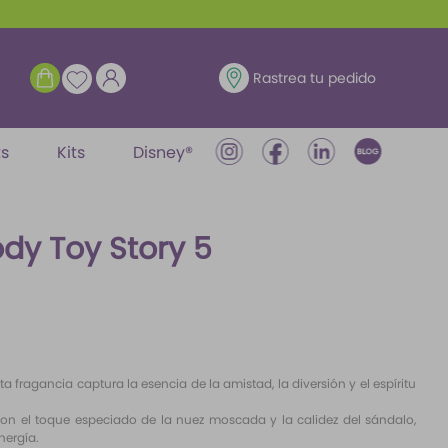
ENTRAR
Rastrea tu pedido
ts
Kits
Disney®
dy Toy Story 5
 fragancia captura la esencia de la amistad, la diversión y el espíritu
 con el toque especiado de la nuez moscada y la calidez del sándalo,
nergía.