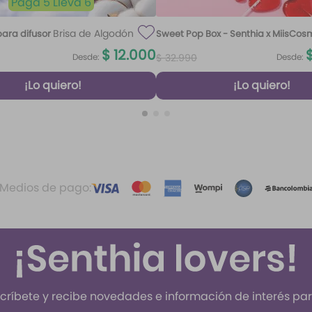
Paga 5 Lleva 6
Brisa de Algodón
ara difusor
Sweet Pop Box - Senthia x MiisCos
100 ml
$
12
.
000
Desde:
Desde:
$
32
.
990
¡Lo quiero!
¡Lo quiero!
Medios de pago:
críbete y recibe novedades e información de interés para