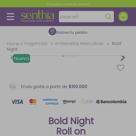
Envío gratis a partir de $100.000
¿buscar?
Rastrea tu pedido
TÉRMINOS MÁS BUSCADOS
1
.
perfume
Fragancias
Ambaradas Masculinas
Bold
Night
2
.
carolina herrera
Nuevo
3
.
splash
4
.
fragancias
5
.
iconic
Envío gratis a partir de
$100.000
6
.
mantequilla
7
.
feromonas
Bold Night
8
.
paris hilton
Roll on
9
.
ariana grande