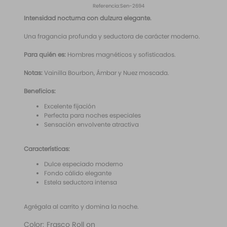
10
.
santal 33
Referencia
:
Sen-2694
Intensidad nocturna con dulzura elegante.
Una fragancia profunda y seductora de carácter moderno.
Para quién es:
Hombres magnéticos y sofisticados.
Notas:
Vainilla Bourbon, Ámbar y Nuez moscada.
Beneficios:
Excelente fijación
Perfecta para noches especiales
Sensación envolvente atractiva
Características:
Dulce especiado moderno
Fondo cálido elegante
Estela seductora intensa
Agrégala al carrito y domina la noche.
Color
:
Frasco Roll on