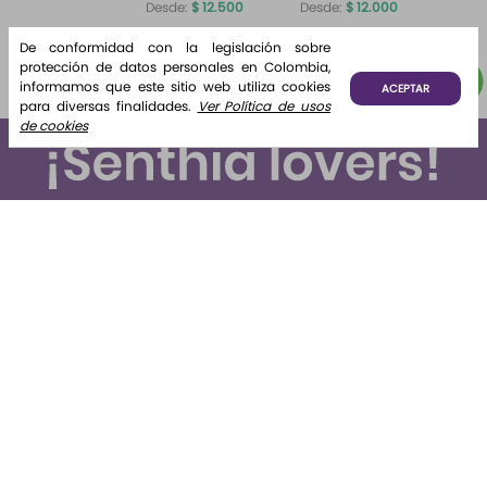
Desde:
$
12
.
500
Desde:
$
12
.
000
Home
Brisa de
Algodón
Fragrance
Algodón
De conformidad con la legislación sobre
¡Lo quiero!
¡Lo quiero!
Algodón 220
protección de datos personales en Colombia,
ml Etq.
informamos que este sitio web utiliza cookies
ACEPTAR
Atardecer
para diversas finalidades.
Ver Política de usos
de cookies
Suscríbete y recibe novedades e información de interés
para ti.
Suscribirse
Al enviar tus datos declaras haber leído y aceptado el
tratamiento de datos personales
Nosotros
+