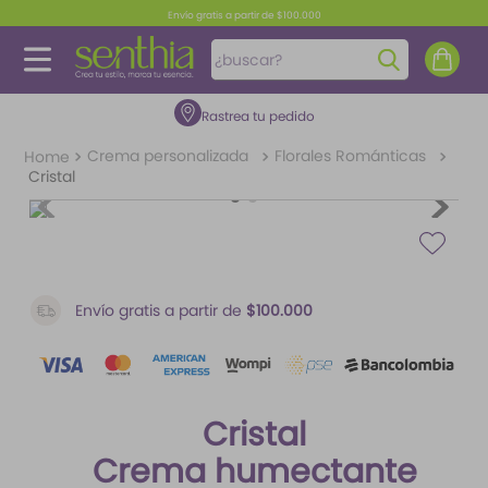
Envío gratis a partir de $100.000
¿buscar?
Rastrea tu pedido
TÉRMINOS MÁS BUSCADOS
1
.
perfume
Crema personalizada
Florales Románticas
Cristal
2
.
carolina herrera
3
.
splash
4
.
fragancias
5
.
iconic
Envío gratis a partir de
$100.000
6
.
mantequilla
7
.
feromonas
Cristal
8
.
paris hilton
Crema humectante
9
.
ariana grande