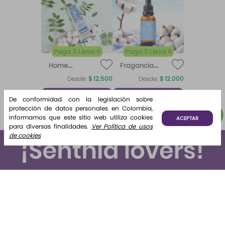
Paga 5 Lleva 6
Paga 5 Lleva 6
Home
Fragancia
Fragrance
para difusor
Desde:
$
12
.
500
Desde:
$
12
.
000
Home
Brisa de
Algodón
Fragrance
Algodón
¡Lo quiero!
¡Lo quiero!
De conformidad con la legislación sobre
Algodón 220
protección de datos personales en Colombia,
ml Etq.
informamos que este sitio web utiliza cookies
Atardecer
ACEPTAR
para diversas finalidades.
Ver Política de usos
de cookies
Suscríbete y recibe novedades e información de interés
para ti.
Suscribirse