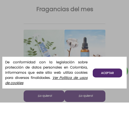
Fragancias del mes
De conformidad con la legislación sobre
protección de datos personales en Colombia,
Paga 5 Lleva 6
Paga 5 Lleva 6
informamos que este sitio web utiliza cookies
ACEPTAR
Home
Fragancia
para diversas finalidades.
Ver Política de usos
Fragrance
para difusor
de cookies
Desde:
$
12
.
500
Desde:
$
12
.
000
Home
Brisa de
Algodón
Fragrance
Algodón
¡Lo quiero!
¡Lo quiero!
Algodón 220
ml Etq.
Atardecer