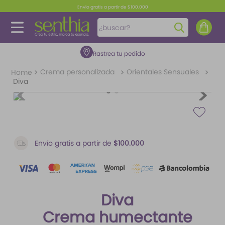
Envío gratis a partir de $100.000
¿buscar?
Rastrea tu pedido
TÉRMINOS MÁS BUSCADOS
1
.
perfume
Crema personalizada
Orientales Sensuales
Diva
2
.
carolina herrera
3
.
splash
4
.
fragancias
5
.
mantequilla
Envío gratis a partir de
$100.000
6
.
feromonas
7
.
paris hilton
Diva
8
.
ariana grande
Crema humectante
9
.
santal 33