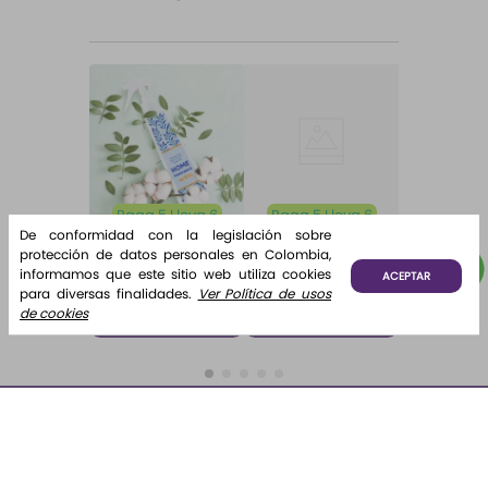
Paga 5 Lleva 6
Paga 5 Lleva 6
De conformidad con la legislación sobre
Home
Fragancia
protección de datos personales en Colombia,
Fragrance
para difusor
Desde:
$
12
.
500
Desde:
$
12
.
000
informamos que este sitio web utiliza cookies
ACEPTAR
Home
Brisa de
Algodón
para diversas finalidades.
Ver Política de usos
Fragrance
Algodón
de cookies
¡Lo quiero!
¡Lo quiero!
Algodón 220
ml Etq.
Atardecer
Suscríbete y recibe novedades e información de interés