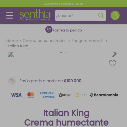
Envío gratis a partir de $100.000
¿buscar?
Rastrea tu pedido
TÉRMINOS MÁS BUSCADOS
1
.
perfume
Crema personalizada
Fougere Varonil
Italian King
2
.
carolina herrera
3
.
splash
4
.
fragancias
5
.
mantequilla
Envío gratis a partir de
$100.000
6
.
feromonas
7
.
paris hilton
Italian King
8
.
ariana grande
Crema humectante
9
.
santal 33