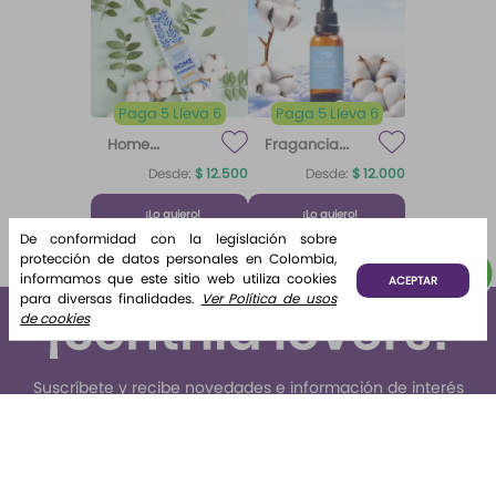
Paga 5 Lleva 6
Paga 5 Lleva 6
Home
Fragancia
Fragrance
para difusor
Desde:
$
12
.
500
Desde:
$
12
.
000
Home
Brisa de
Algodón
Fragrance
Algodón
¡Lo quiero!
¡Lo quiero!
Algodón 220
De conformidad con la legislación sobre
ml Etq.
protección de datos personales en Colombia,
Atardecer
informamos que este sitio web utiliza cookies
ACEPTAR
para diversas finalidades.
Ver Política de usos
de cookies
Suscríbete y recibe novedades e información de interés
para ti.
Suscribirse