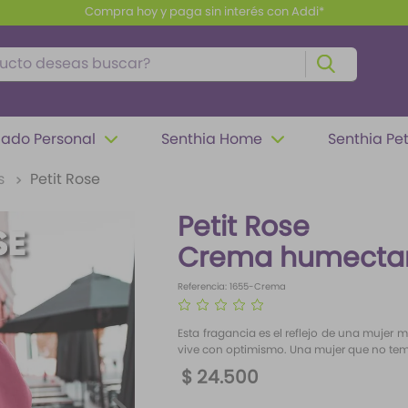
paga sin interés con Addi*
to deseas buscar?
ado Personal
Senthia Home
Senthia Pe
s
Petit Rose
Petit Rose
Crema humectan
Referencia
:
1655-Crema
☆
☆
☆
☆
☆
Esta fragancia es el reflejo de una mujer m
vive con optimismo. Una mujer que no teme r
$
24
.
500