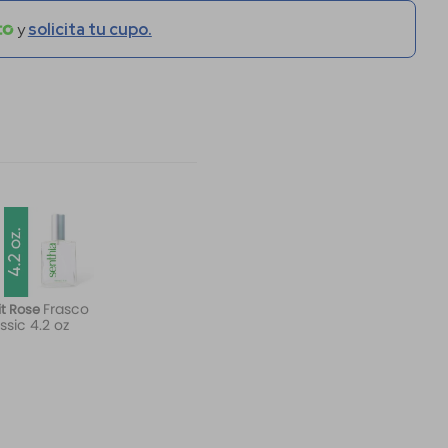
y
solicita tu cupo.
Frasco
it Rose
ssic 4.2 oz