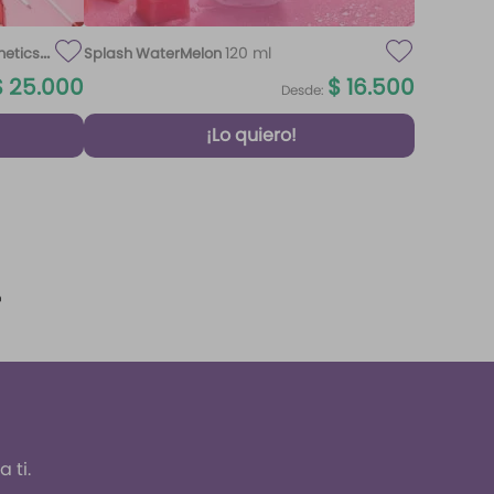
120 ml
metics
Splash WaterMelon
$
25
.
000
$
16
.
500
Desde:
¡Lo quiero!
 ti.