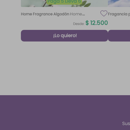
Paga 5 Lleva 6
Home
Home Fragrance Algodón
Fragancia p
Fragrance Algodón 220 ml Etq.
$
12
.
500
Desde:
Atardecer
¡Lo quiero!
Sus