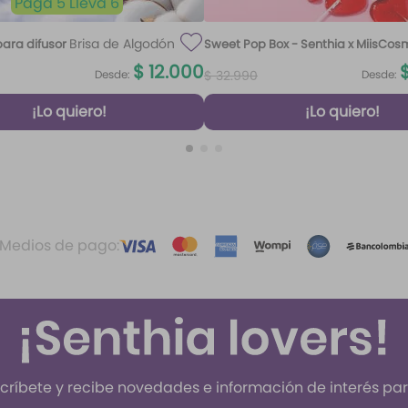
Paga 5 Lleva 6
Brisa de Algodón
ara difusor
Sweet Pop Box - Senthia x MiisCos
100 ml
$
12
.
000
Desde:
Desde:
$
32
.
990
¡Lo quiero!
¡Lo quiero!
Medios de pago:
críbete y recibe novedades e información de interés para