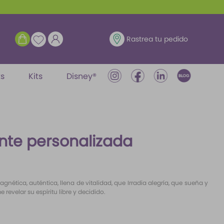
ENTRAR
Rastrea tu pedido
ts
Kits
Disney®
te personalizada
agnética, auténtica, llena de vitalidad, que Irradia alegría, que sueña y
evelar su espíritu libre y decidido.