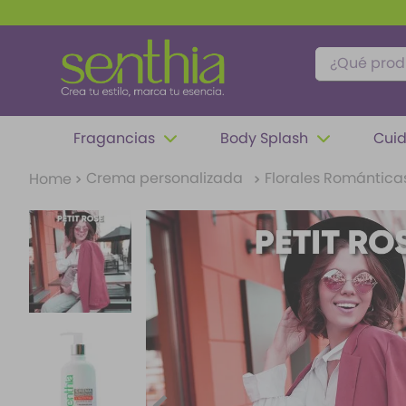
Compra hoy y 
¿Qué produc
TÉRMINOS MÁS BUSCADOS
Fragancias
Body Splash
Cuid
1
.
perfume
Crema personalizada
Florales Romántica
2
.
carolina herrera
3
.
splash
4
.
fragancias
5
.
iconic
6
.
mantequilla
7
.
feromonas
8
.
paris hilton
9
.
ariana grande