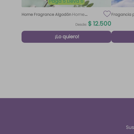
Paga 5 Lleva 6
Home
Home Fragrance Algodón
Fragancia p
Fragrance Algodón 220 ml Etq.
$
12
.
500
Desde:
Atardecer
¡Lo quiero!
Sus