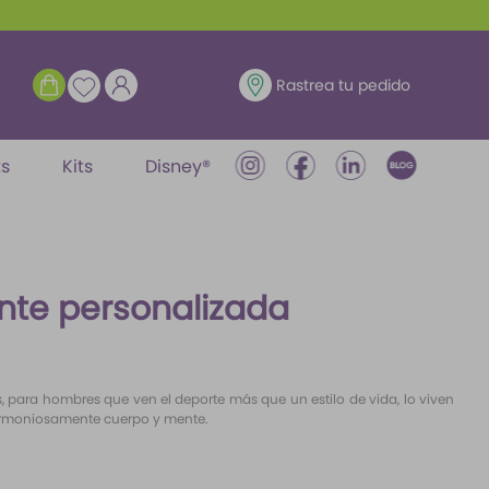
ENTRAR
Rastrea tu pedido
ts
Kits
Disney®
te personalizada
, para hombres que ven el deporte más que un estilo de vida, lo viven
armoniosamente cuerpo y mente.