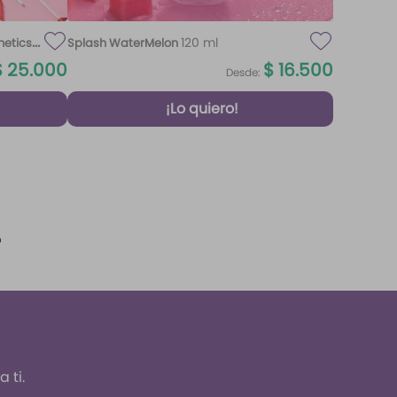
120 ml
metics
Splash WaterMelon
$
25
.
000
$
16
.
500
Desde:
¡Lo quiero!
 ti.