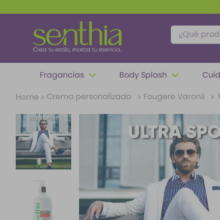
¿Qué produc
TÉRMINOS MÁS BUSCADOS
Fragancias
Body Splash
Cuid
1
.
perfume
Crema personalizada
Fougere Varonil
2
.
carolina herrera
3
.
splash
4
.
fragancias
5
.
mantequilla
6
.
feromonas
7
.
paris hilton
8
.
ariana grande
9
.
santal 33