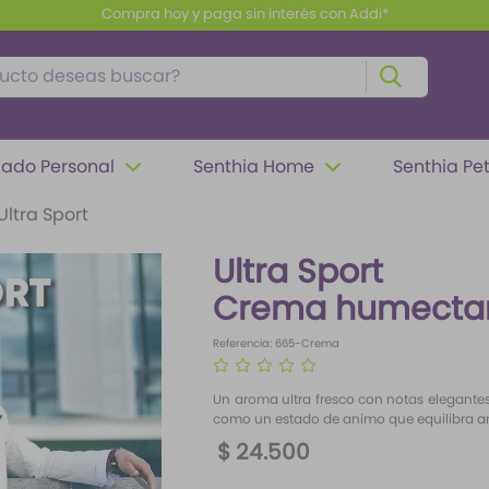
Compra hoy y paga sin interés con Addi*
to deseas buscar?
ado Personal
Senthia Home
Senthia Pe
Ultra Sport
Ultra Sport
Crema humectan
Referencia
:
665-Crema
☆
☆
☆
☆
☆
Un aroma ultra fresco con notas elegantes
como un estado de animo que equilibra 
$
24
.
500