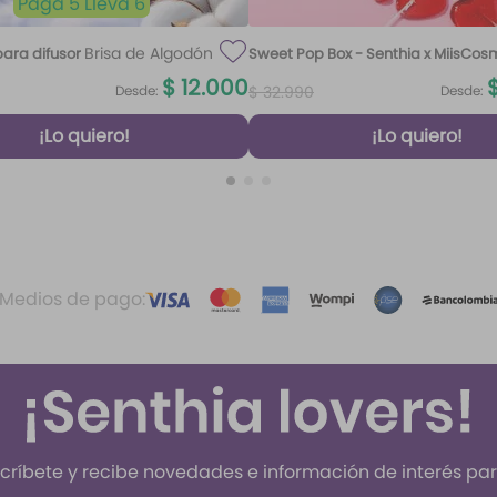
Paga 5 Lleva 6
Brisa de Algodón
ara difusor
Sweet Pop Box - Senthia x MiisCos
100 ml
$
12
.
000
Desde:
Desde:
$
32
.
990
¡Lo quiero!
¡Lo quiero!
Medios de pago:
críbete y recibe novedades e información de interés para