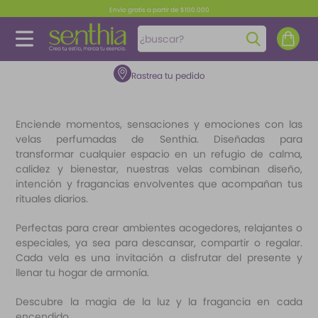
Envío gratis a partir de $100.000
¿buscar?
Rastrea tu pedido
TÉRMINOS MÁS BUSCADOS
1
.
perfume
Enciende momentos, sensaciones y emociones con las
2
.
carolina herrera
velas perfumadas de Senthia. Diseñadas para
3
.
splash
transformar cualquier espacio en un refugio de calma,
calidez y bienestar, nuestras velas combinan diseño,
4
.
fragancias
intención y fragancias envolventes que acompañan tus
rituales diarios.
5
.
mantequilla
6
.
feromonas
Perfectas para crear ambientes acogedores, relajantes o
especiales, ya sea para descansar, compartir o regalar.
7
.
paris hilton
Cada vela es una invitación a disfrutar del presente y
llenar tu hogar de armonía.
8
.
ariana grande
9
.
santal 33
Descubre la magia de la luz y la fragancia en cada
encendido.