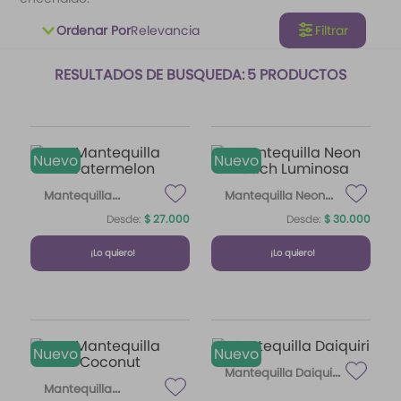
10
.
difusor
Ordenar Por
Relevancia
Filtrar
5
PRODUCTOS
Nuevo
Nuevo
Mantequilla
Mantequilla Neon
180 ml
180
Watermelon
Beach Luminosa
Desde:
$
27
.
000
Desde:
$
30
.
000
ml
¡Lo quiero!
¡Lo quiero!
Nuevo
Nuevo
Mantequilla Daiquiri
180 ml
Mantequilla