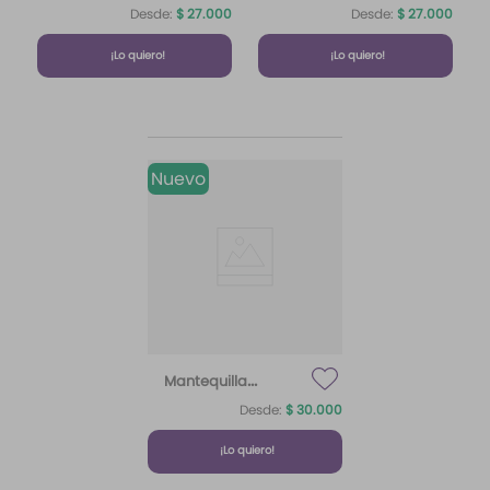
180 ml
Coconut
Desde:
$
27
.
000
Desde:
$
27
.
000
¡Lo quiero!
¡Lo quiero!
Nuevo
Mantequilla
Paradise Luminosa
Desde:
$
30
.
000
180 ml
¡Lo quiero!