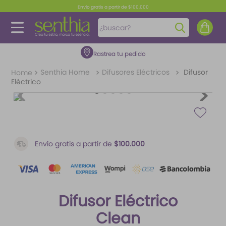
Envío gratis a partir de $100.000
¿buscar?
Rastrea tu pedido
TÉRMINOS MÁS BUSCADOS
1
.
perfume
Senthia Home
Difusores Eléctricos
Difusor
Eléctrico
2
.
carolina herrera
3
.
fragancias
4
.
splash
5
.
iconic
Envío gratis a partir de
$100.000
6
.
mantequilla
7
.
feromonas
Difusor Eléctrico
8
.
paris hilton
Clean
9
.
ariana grande