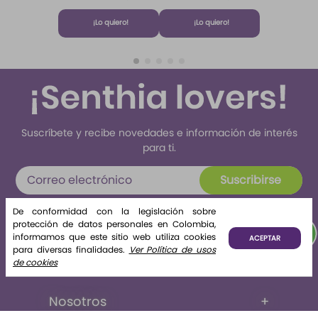
Home
Brisa de
Algodón
Fragrance
Algodón
¡Lo quiero!
¡Lo quiero!
Algodón 220
ml Etq.
Atardecer
Suscríbete y recibe novedades e información de interés
para ti.
Suscribirse
Al enviar tus datos declaras haber leído y aceptado el
De conformidad con la legislación sobre
tratamiento de datos personales
protección de datos personales en Colombia,
informamos que este sitio web utiliza cookies
ACEPTAR
para diversas finalidades.
Ver Política de usos
de cookies
Nosotros
+