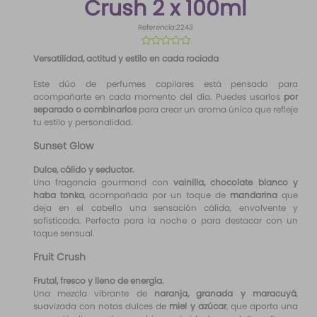
Crush 2 x 100ml
10
.
difusor
Referencia
:
2243
☆
☆
☆
☆
☆
Versatilidad, actitud y estilo en cada rociada
Este dúo de perfumes capilares está pensado para
acompañarte en cada momento del día. Puedes usarlos
por
separado o combinarlos
para crear un aroma único que refleje
tu estilo y personalidad.
Sunset Glow
Dulce, cálido y seductor.
Una fragancia gourmand con
vainilla, chocolate blanco y
haba tonka
, acompañada por un toque de
mandarina
que
deja en el cabello una sensación cálida, envolvente y
sofisticada. Perfecta para la noche o para destacar con un
toque sensual.
Fruit Crush
Frutal, fresco y lleno de energía.
Una mezcla vibrante de
naranja, granada y maracuyá
,
suavizada con notas dulces de
miel y azúcar
, que aporta una