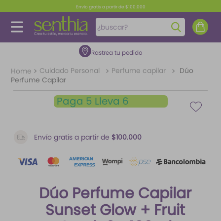
Envío gratis a partir de $100.000
¿buscar?
Rastrea tu pedido
TÉRMINOS MÁS BUSCADOS
1
.
perfume
Cuidado Personal
Perfume capilar
Dúo
Perfume Capilar
2
.
carolina herrera
Paga 5 Lleva 6
3
.
splash
4
.
fragancias
Envío gratis a partir de
$100.000
5
.
mantequilla
6
.
feromonas
7
.
paris hilton
Dúo Perfume Capilar
8
.
ariana grande
Sunset Glow + Fruit
9
.
santal 33