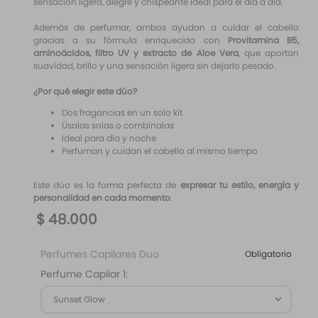
sensación ligera, alegre y chispeante ideal para el día a día.
Además de perfumar, ambos ayudan a cuidar el cabello
gracias a su fórmula enriquecida con
Provitamina B5,
aminoácidos, filtro UV y extracto de Aloe Vera
, que aportan
suavidad, brillo y una sensación ligera sin dejarlo pesado.
¿Por qué elegir este dúo?
Dos fragancias en un solo kit
Úsalas solas o combínalas
Ideal para día y noche
Perfuman y cuidan el cabello al mismo tiempo
Este dúo es la forma perfecta de
expresar tu estilo, energía y
personalidad en cada momento
.
$
48
.
000
Perfumes Capilares Duo
Obligatorio
Perfume Capilar 1:
Sunset Glow