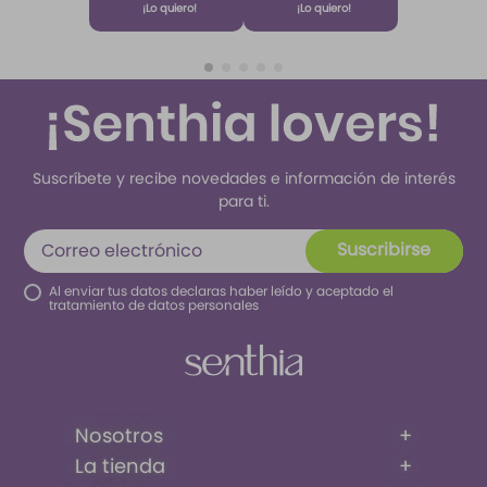
¡Lo quiero!
¡Lo quiero!
Algodón 220
ml Etq.
Atardecer
Suscríbete y recibe novedades e información de interés
para ti.
Suscribirse
Al enviar tus datos declaras haber leído y aceptado el
tratamiento de datos personales
Nosotros
+
La tienda
+