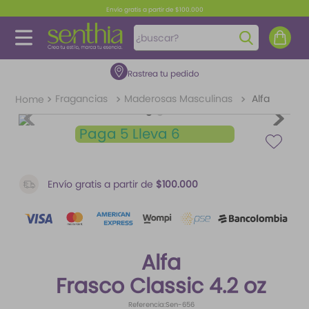
Envío gratis a partir de $100.000
¿buscar?
Rastrea tu pedido
TÉRMINOS MÁS BUSCADOS
1
.
perfume
Fragancias
Maderosas Masculinas
Alfa
2
.
carolina herrera
Paga 5 Lleva 6
3
.
splash
4
.
fragancias
Envío gratis a partir de
$100.000
5
.
mantequilla
6
.
feromonas
7
.
paris hilton
Alfa
8
.
ariana grande
Frasco Classic 4.2 oz
9
.
santal 33
Referencia
:
Sen-656