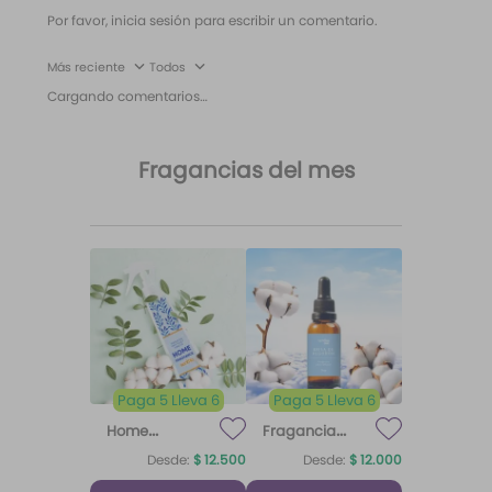
Por favor, inicia sesión para escribir un comentario.
Más reciente
Todos
Cargando comentarios…
Fragancias del mes
Paga 5 Lleva 6
Paga 5 Lleva 6
Home
Fragancia
Fragrance
para difusor
Desde:
$
12
.
500
Desde:
$
12
.
000
Home
Brisa de
Algodón
Fragrance
Algodón