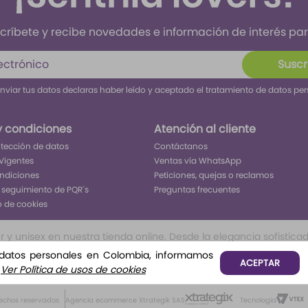
críbete y recibe novedades e información de interés para
Suscr
enviar tus datos declaras haber leído y aceptado el tratamiento de datos pe
y condiciones
Atención al cliente
rotección de datos
Contáctanos
Vigentes
Ventas vía WhatsApp
ondiciones
Peticiones, quejas o reclamos
 seguimiento de PQR´s
Preguntas frecuentes
o de cookies
 unisex en nuestra tienda online. Desde la elegancia sofisticada 
ivo inolvidable. Encuentra tu aroma perfecto para cada ocasión, 
 datos personales en Colombia, informamos
ACEPTAR
o, o frutales te permitirá tener todo lo que buscar para ser el c
.
Ver Política de usos de cookies
rechos reservados
Agencia ecommerce Xtrategik SAS
Tecnología