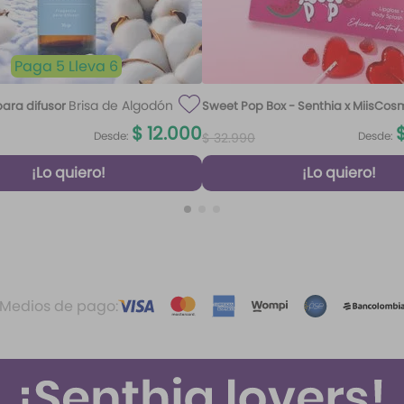
Paga 5 Lleva 6
Brisa de Algodón
ara difusor
Sweet Pop Box - Senthia x MiisCos
100 ml
$
12
.
000
Desde:
Desde:
$
32
.
990
¡Lo quiero!
¡Lo quiero!
Medios de pago: