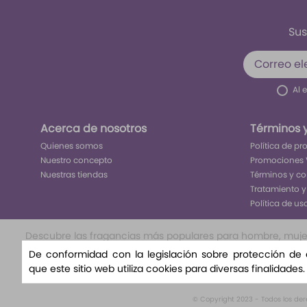
Sus
Al 
Acerca de nosotros
Términos 
Quienes somos
Política de p
Nuestro concepto
Promociones 
Nuestras tiendas
Términos y c
Tratamiento y
Política de us
Descubre las fragancias más populares para hombre, mujer y
nuestra selección exclusiva te llevará a un viaje olfat
De conformidad con la legislación sobre protección de
nuestra variedad de aromas florales, amaderad
que este sitio web utiliza cookies para diversas finalidades
© Copyright 2023 - Todos los de