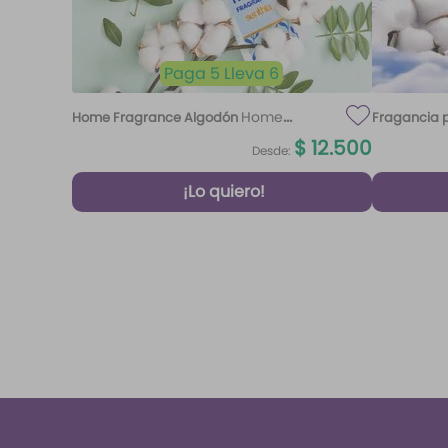
Paga 5 Lleva 6
Home
Home Fragrance Algodón
Fragancia p
Fragrance Algodón 220 ml Etq.
$
12
.
500
Desde:
Atardecer
¡Lo quiero!