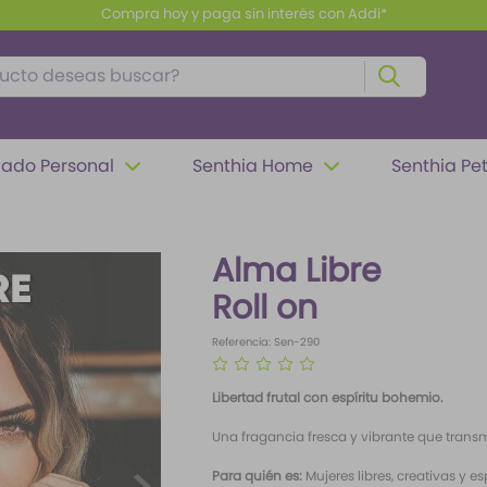
Compra hoy y paga sin interés con Addi*
to deseas buscar?
ado Personal
Senthia Home
Senthia Pe
Alma Libre
Roll on
Referencia
:
Sen-290
☆
☆
☆
☆
☆
Libertad frutal con espíritu bohemio.
Una fragancia fresca y vibrante que transm
Para quién es:
Mujeres libres, creativas y 