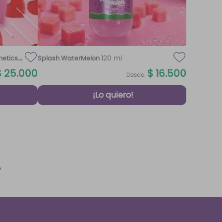
120 ml
metics
Splash WaterMelon
$
25
.
000
$
16
.
500
Desde:
¡Lo quiero!