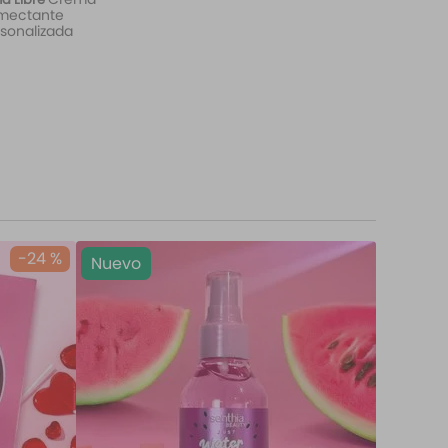
mectante
sonalizada
-
24 %
Nuevo