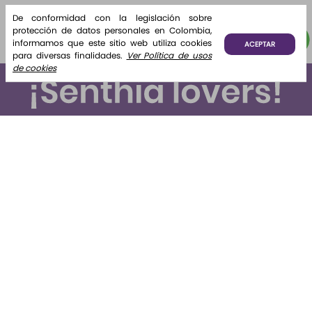
Fragrance
Algodón
De conformidad con la legislación sobre
¡Lo quiero!
¡Lo quiero!
Algodón 220
protección de datos personales en Colombia,
ml Etq.
informamos que este sitio web utiliza cookies
ACEPTAR
Atardecer
para diversas finalidades.
Ver Política de usos
de cookies
Suscríbete y recibe novedades e información de interés
para ti.
Suscribirse
Al enviar tus datos declaras haber leído y aceptado el
tratamiento de datos personales
Nosotros
+
La tienda
+