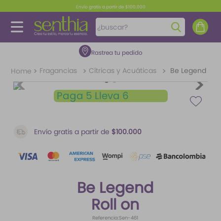
Envío gratis a partir de $100.000
¿buscar?
Rastrea tu pedido
TÉRMINOS MÁS BUSCADOS
1
.
perfume
Fragancias
Cítricas y Acuáticas
Be Legend
2
.
carolina herrera
Paga 5 Lleva 6
3
.
splash
4
.
fragancias
Envío gratis a partir de
$100.000
5
.
iconic
6
.
mantequilla
7
.
feromonas
Be Legend
8
.
paris hilton
Roll on
9
.
ariana grande
Referencia
:
Sen-461