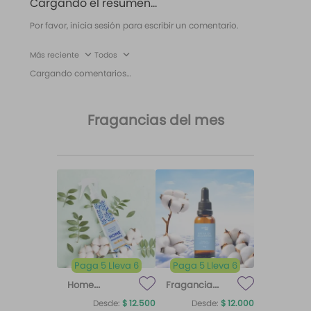
Cargando el resumen…
Por favor, inicia sesión para escribir un comentario.
Más reciente
Todos
Cargando comentarios…
Fragancias del mes
Paga 5 Lleva 6
Paga 5 Lleva 6
Home
Fragancia
Fragrance
para difusor
Desde:
$
12
.
500
Desde:
$
12
.
000
Home
Brisa de
Algodón