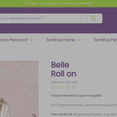
Compra hoy y paga sin interés con Addi*
to deseas buscar?
ado Personal
Senthia Home
Senthia Pe
Belle
Roll on
Referencia
:
Sen-398
☆
☆
☆
☆
☆
Dulzura femenina que conquista.
Una fragancia dulce y envolvente que trans
Para quién es:
Mujeres optimistas, seguras