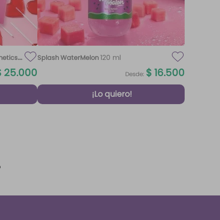
120 ml
metics
Splash WaterMelon
$
25
.
000
$
16
.
500
Desde:
¡Lo quiero!