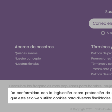
Sus
Al 
Acerca de nosotros
Términos 
Quienes somos
Política de p
Nuestro concepto
Promociones 
Nuestras tiendas
Términos y c
Tratamiento y
Política de us
Descubre las fragancias más populares para hombre, mujer y
nuestra selección exclusiva te llevará a un viaje olfat
De conformidad con la legislación sobre protección de
nuestra variedad de aromas florales, amaderad
que este sitio web utiliza cookies para diversas finalidades
© Copyright 2023 - Todos los de