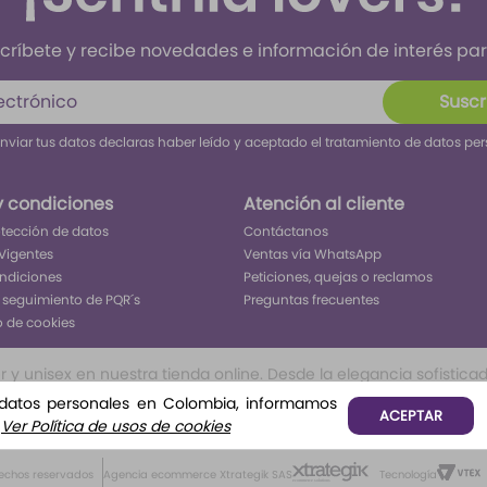
críbete y recibe novedades e información de interés para
Suscr
enviar tus datos declaras haber leído y aceptado el tratamiento de datos pe
y condiciones
Atención al cliente
rotección de datos
Contáctanos
Vigentes
Ventas vía WhatsApp
ondiciones
Peticiones, quejas o reclamos
 seguimiento de PQR´s
Preguntas frecuentes
o de cookies
 unisex en nuestra tienda online. Desde la elegancia sofisticada 
ivo inolvidable. Encuentra tu aroma perfecto para cada ocasión, 
 datos personales en Colombia, informamos
ACEPTAR
o, o frutales te permitirá tener todo lo que buscar para ser el c
.
Ver Política de usos de cookies
rechos reservados
Agencia ecommerce Xtrategik SAS
Tecnología