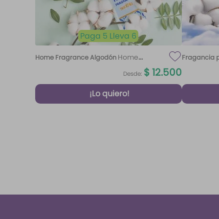
Paga 5 Lleva 6
Home
Home Fragrance Algodón
Fragancia p
Fragrance Algodón 220 ml Etq.
$
12
.
500
Desde:
Atardecer
¡Lo quiero!