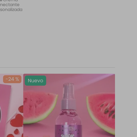
mectante
sonalizada
-
24 %
Nuevo