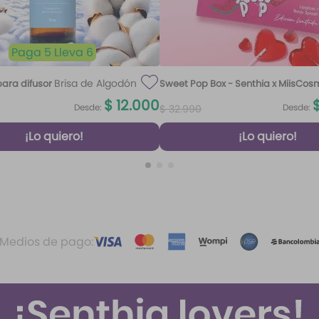
Paga 5 Lleva 6
Brisa de Algodón
ara difusor
Sweet Pop Box - Senthia x MiisCos
100 ml
$
12
.
000
Desde:
Desde:
$
32
.
990
¡Lo quiero!
¡Lo quiero!
Medios de pago: