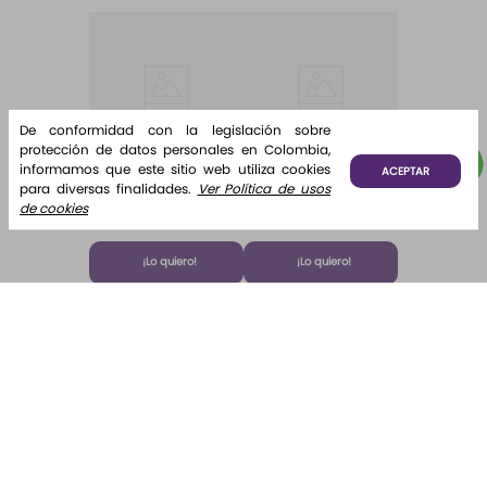
De conformidad con la legislación sobre
protección de datos personales en Colombia,
Paga 5 Lleva 6
Paga 5 Lleva 6
informamos que este sitio web utiliza cookies
ACEPTAR
para diversas finalidades.
Ver Política de usos
Home
Fragancia
de cookies
Fragrance
para difusor
Desde:
$
12
.
500
Desde:
$
12
.
000
Home
Brisa de
Algodón
Fragrance
Algodón
¡Lo quiero!
¡Lo quiero!
Algodón 220
ml Etq.
Atardecer
Suscríbete y recibe novedades e información de interés
para ti.