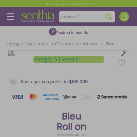
Envío gratis a partir de $100.000
¿buscar?
Rastrea tu pedido
TÉRMINOS MÁS BUSCADOS
1
.
perfume
Fragancias
Cítricas y Acuáticas
Bleu
2
.
carolina herrera
Paga 5 Lleva 6
3
.
splash
4
.
fragancias
Envío gratis a partir de
$100.000
5
.
mantequilla
6
.
iconic
7
.
feromonas
Bleu
8
.
paris hilton
Roll on
9
.
ariana grande
Referencia
:
Sen-542