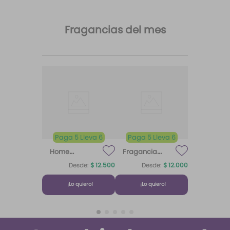
Comentarios
Cargando el resumen…
Por favor, inicia sesión para escribir un comentario.
Más reciente
Todos
Cargando comentarios…
Fragancias del mes
Paga 5 Lleva 6
Paga 5 Lleva 6