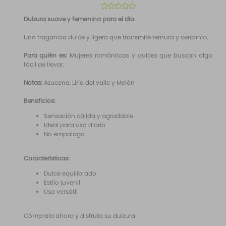
10
.
santal 33
☆
☆
☆
☆
☆
Dulzura suave y femenina para el día.
Una fragancia dulce y ligera que transmite ternura y cercanía.
Para quién es:
Mujeres románticas y dulces que buscan algo
fácil de llevar.
Notas:
Azucena, Lirio del valle y Melón
Beneficios:
Sensación cálida y agradable
Ideal para uso diario
No empalaga
Características:
Dulce equilibrado
Estilo juvenil
Uso versátil
Cómprala ahora y disfruta su dulzura