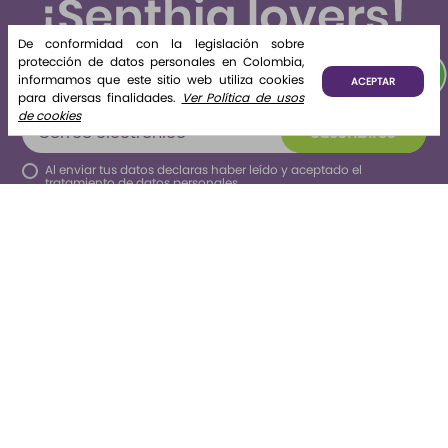
Home
Fragancia
Fragrance
para difusor
Desde:
$
12
.
500
Desde:
$
12
.
000
Home
Brisa de
Algodón
De conformidad con la legislación sobre
Fragrance
Algodón
protección de datos personales en Colombia,
¡Lo quiero!
¡Lo quiero!
Algodón 220
informamos que este sitio web utiliza cookies
ACEPTAR
ml Etq.
para diversas finalidades.
Ver Política de usos
Atardecer
de cookies
Suscríbete y recibe novedades e información de interés
para ti.
Suscribirse
Al enviar tus datos declaras haber leído y aceptado el
tratamiento de datos personales