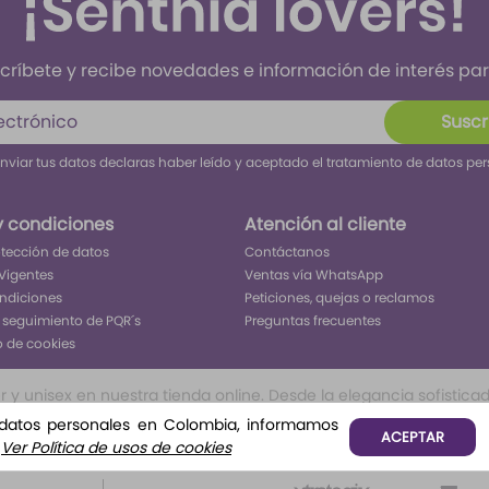
críbete y recibe novedades e información de interés para
Suscr
enviar tus datos declaras haber leído y aceptado el tratamiento de datos pe
y condiciones
Atención al cliente
rotección de datos
Contáctanos
Vigentes
Ventas vía WhatsApp
ondiciones
Peticiones, quejas o reclamos
 seguimiento de PQR´s
Preguntas frecuentes
o de cookies
 unisex en nuestra tienda online. Desde la elegancia sofisticada 
ivo inolvidable. Encuentra tu aroma perfecto para cada ocasión, 
 datos personales en Colombia, informamos
ACEPTAR
o, o frutales te permitirá tener todo lo que buscar para ser el c
.
Ver Política de usos de cookies