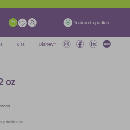
ENTRAR
Rastrea tu pedido
ts
Kits
Disney®
2 oz
ibrada.
s y decididos.