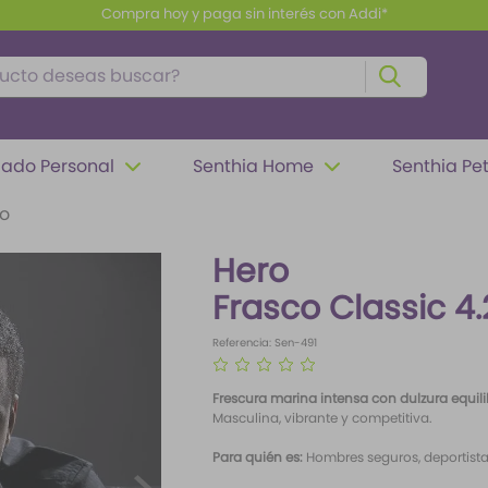
Envío gratis a partir de $100.000
to deseas buscar?
ado Personal
Senthia Home
Senthia Pe
o
Hero
Frasco Classic 4.
Referencia
:
Sen-491
☆
☆
☆
☆
☆
Frescura marina intensa con dulzura equil
Masculina, vibrante y competitiva.
Para quién es:
Hombres seguros, deportista