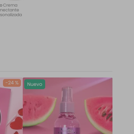
Crema
o
mectante
sonalizada
-
24 %
Nuevo