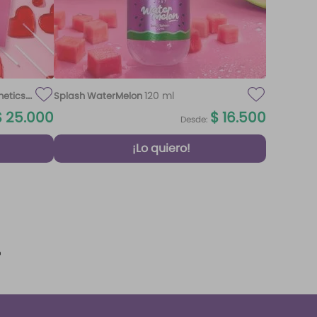
120 ml
metics
Splash WaterMelon
$
25
.
000
$
16
.
500
Desde:
¡Lo quiero!