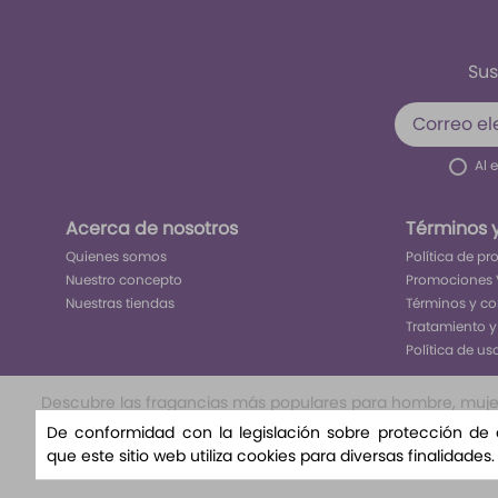
Sus
Al 
Acerca de nosotros
Términos 
Quienes somos
Política de p
Nuestro concepto
Promociones 
Nuestras tiendas
Términos y c
Tratamiento y
Política de us
Descubre las fragancias más populares para hombre, mujer y
nuestra selección exclusiva te llevará a un viaje olfat
De conformidad con la legislación sobre protección de
nuestra variedad de aromas florales, amaderad
que este sitio web utiliza cookies para diversas finalidades