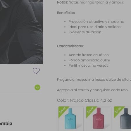
Notas:
Notas marinas, toronja y ámbar.
Beneficios:
Proyección atractiva y moderna
Ideal para uso diario y salidas
Excelente duración
Características:
Acorde fresco acuático
Fondo ambarado dulce
Perfil masculino versátil
Fragancia masculina fresca dulce de alta 
Agrégala al carrito y conquista cada reto.
Color
:
Frasco Classic 4.2 oz