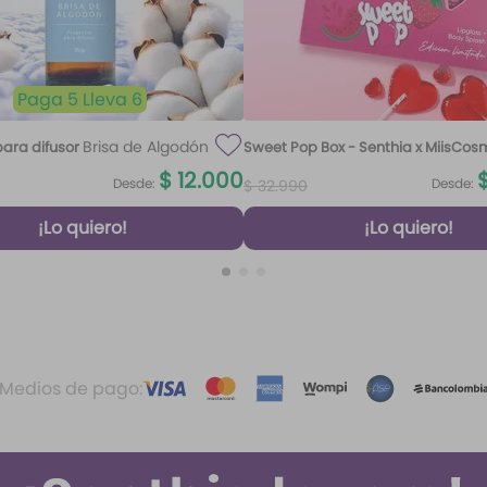
Paga 5 Lleva 6
Brisa de Algodón
ara difusor
Sweet Pop Box - Senthia x MiisCos
100 ml
$
12
.
000
Desde:
Desde:
$
32
.
990
¡Lo quiero!
¡Lo quiero!
Medios de pago: