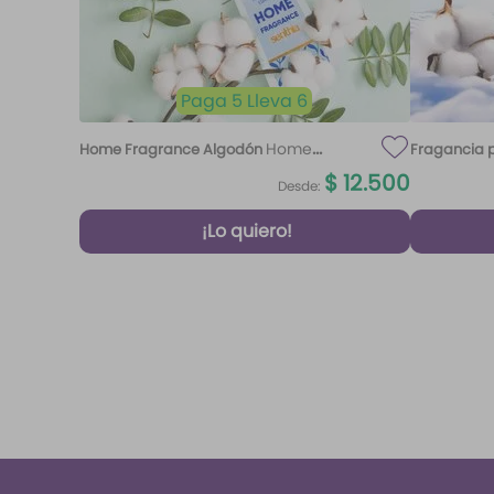
Paga 5 Lleva 6
Home
Home Fragrance Algodón
Fragancia p
Fragrance Algodón 220 ml Etq.
$
12
.
500
Desde:
Atardecer
¡Lo quiero!