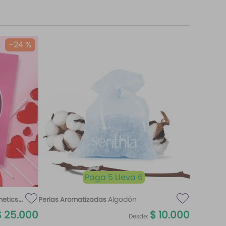
-
24 %
Paga 5 Lleva 6
Algodón
metics
Perlas Aromatizadas
$
25
.
000
$
10
.
000
Desde: