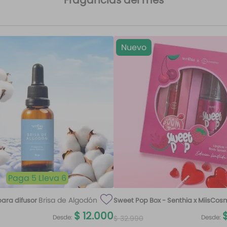
Fragancias del mes
Nuevo
Paga 5 Lleva 6
Brisa de Algodón
ara difusor
Sweet Pop Box - Senthia x MiisCos
100 ml
$
12
.
000
Desde:
Desde:
$
32
.
990