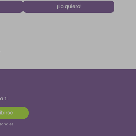
¡Lo quiero!
 ti.
ibirse
rsonales