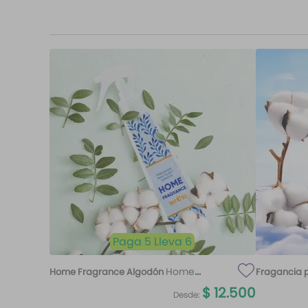
Paga 5 Lleva 6
Home
Home Fragrance Algodón
Fragancia p
Fragrance Algodón 220 ml Etq.
$
12
.
500
Desde:
Atardecer