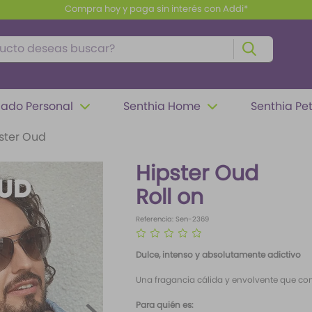
Envío gratis a partir de $100.000
to deseas buscar?
ado Personal
Senthia Home
Senthia Pe
ster Oud
Hipster Oud
Roll on
Referencia
:
Sen-2369
☆
☆
☆
☆
☆
Dulce, intenso y absolutamente adictivo
Una fragancia cálida y envolvente que co
Para quién es: