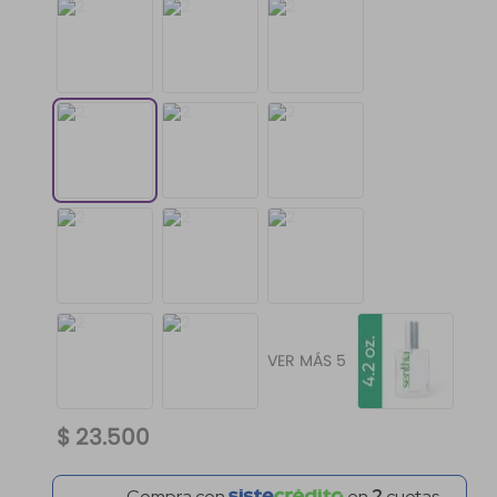
VER MÁS 5
$
23
.
500
Compra con
en
2
cuotas