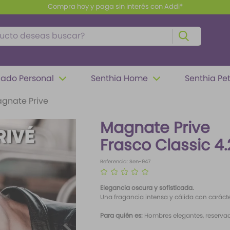
Envío gratis a partir de $100.000
to deseas buscar?
ado Personal
Senthia Home
Senthia Pe
gnate Prive
Magnate Prive
Frasco Classic 4.
Referencia
:
Sen-947
☆
☆
☆
☆
☆
Elegancia oscura y sofisticada.
Una fragancia intensa y cálida con carácte
Para quién es:
Hombres elegantes, reservado