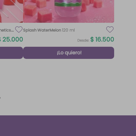
120 ml
metics
Splash WaterMelon
$
25
.
000
$
16
.
500
Desde:
¡Lo quiero!