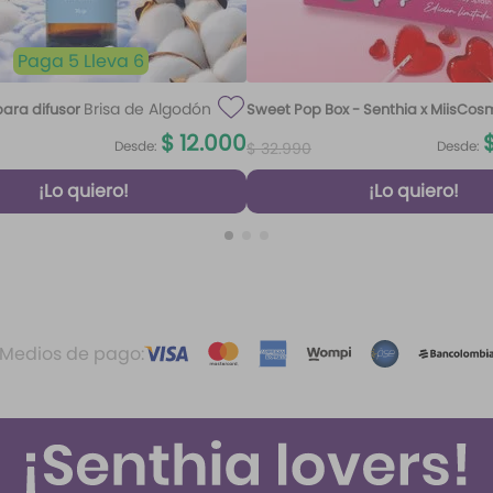
Paga 5 Lleva 6
Brisa de Algodón
ara difusor
Sweet Pop Box - Senthia x MiisCos
100 ml
$
12
.
000
Desde:
Desde:
$
32
.
990
¡Lo quiero!
¡Lo quiero!
Medios de pago: