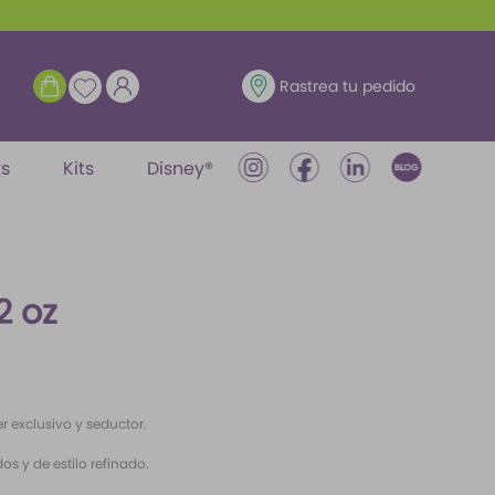
ENTRAR
Rastrea tu pedido
ts
Kits
Disney®
2 oz
r exclusivo y seductor.
s y de estilo refinado.