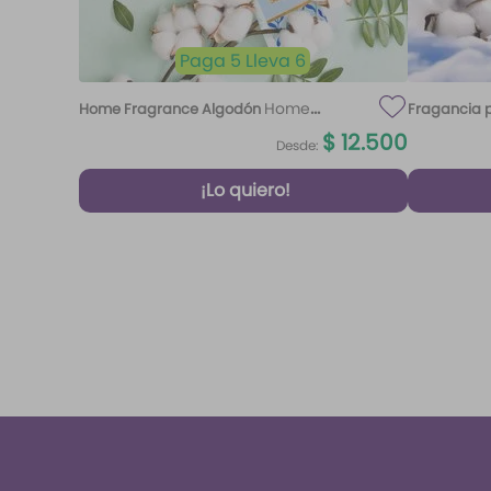
Paga 5 Lleva 6
Home
Home Fragrance Algodón
Fragancia p
Fragrance Algodón 220 ml Etq.
$
12
.
500
Desde:
Atardecer
¡Lo quiero!