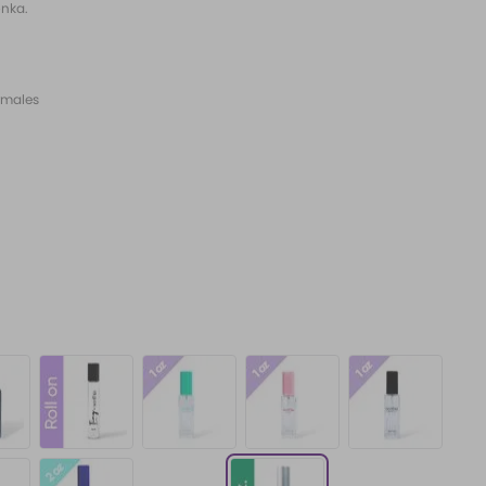
onka.
ormales