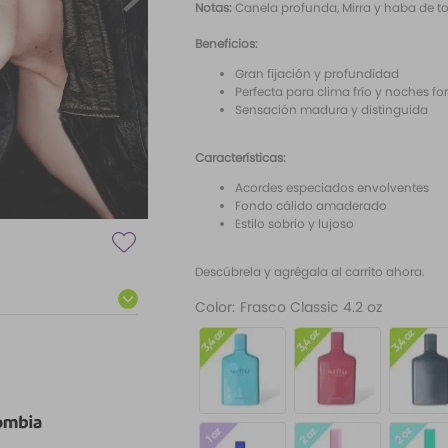
Notas:
Canela profunda, Mirra y haba de t
Beneficios:
Gran fijación y profundidad
Perfecta para clima frío y noches f
Sensación madura y distinguida
Características:
Acordes especiados envolventes
Fondo cálido amaderado
Estilo sobrio y lujoso
Descúbrela y agrégala al carrito ahora.
Color
:
Frasco Classic 4.2 oz