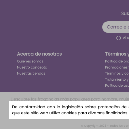
Sus
Al 
Acerca de nosotros
Términos 
Quienes somos
Política de p
Nuestro concepto
Promociones 
Nuestras tiendas
Términos y c
Tratamiento y
Política de us
Descubre las fragancias más populares para hombre, mujer y
nuestra selección exclusiva te llevará a un viaje olfat
De conformidad con la legislación sobre protección de
nuestra variedad de aromas florales, amaderad
que este sitio web utiliza cookies para diversas finalidades
© Copyright 2023 - Todos los de