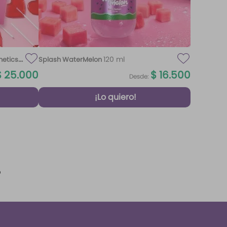
120 ml
metics
Splash WaterMelon
$
25
.
000
$
16
.
500
Desde:
¡Lo quiero!