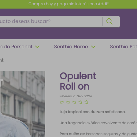
Compra hoy y paga sin interés con Addi*
to deseas buscar?
ado Personal
Senthia Home
Senthia Pe
nt
Opulent
Roll on
Referencia
:
Sen-2294
☆
☆
☆
☆
☆
Lujo tropical con dulzura sofisticada.
Una fragancia exótica envolvente de carác
Para quién es:
Personas seguras y de gusto