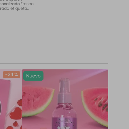
Frasco
sonalizado
rado etiqueta
d Love
-
24 %
Nuevo