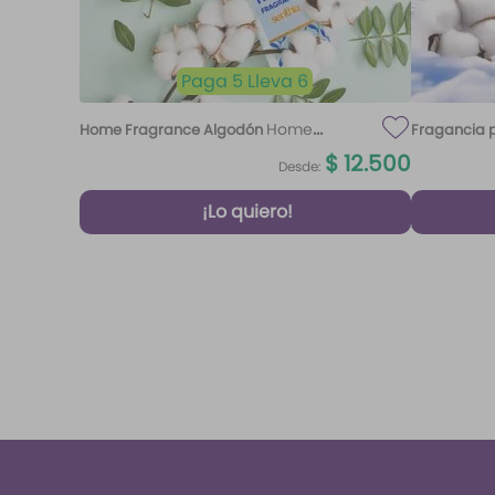
Paga 5 Lleva 6
Home
Home Fragrance Algodón
Fragancia p
Fragrance Algodón 220 ml Etq.
$
12
.
500
Desde:
Atardecer
¡Lo quiero!