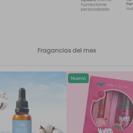
Per
humectante
mo
personalizada
Wil
Fragancias del mes
Nuevo