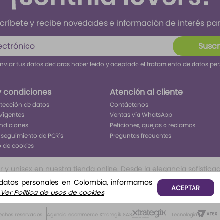
críbete y recibe novedades e información de interés para
Suscr
enviar tus datos declaras haber leído y aceptado el tratamiento de datos pe
y condiciones
Atención al cliente
rotección de datos
Contáctanos
Vigentes
Ventas vía WhatsApp
ondiciones
Peticiones, quejas o reclamos
 seguimiento de PQR´s
Preguntas frecuentes
o de cookies
 unisex en nuestra tienda online. Desde la elegancia sofisticada 
ivo inolvidable. Encuentra tu aroma perfecto para cada ocasión, 
 datos personales en Colombia, informamos
ACEPTAR
o, o frutales te permitirá tener todo lo que buscar para ser el c
.
Ver Política de usos de cookies
rechos reservados
Agencia ecommerce Xtrategik SAS
Tecnología