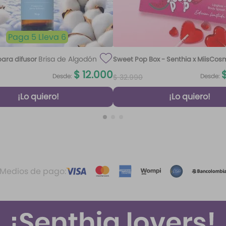
Paga 5 Lleva 6
Brisa de Algodón
ara difusor
Sweet Pop Box - Senthia x MiisCos
100 ml
$
12
.
000
Desde:
Desde:
$
32
.
990
¡Lo quiero!
¡Lo quiero!
Medios de pago: