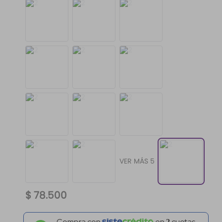
VER MÁS 5
$
78
.
500
Compra con
en
2
cuotas