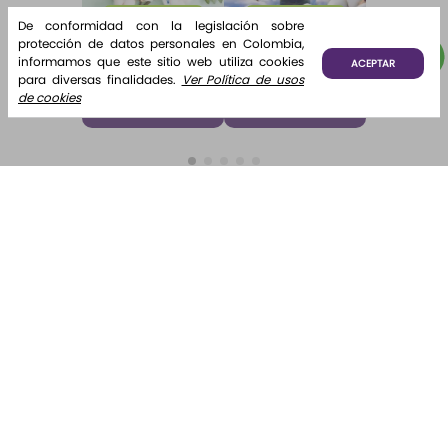
De conformidad con la legislación sobre
Paga 5 Lleva 6
Paga 5 Lleva 6
protección de datos personales en Colombia,
Home
Fragancia
informamos que este sitio web utiliza cookies
ACEPTAR
Fragrance
para difusor
para diversas finalidades.
Ver Política de usos
Desde:
$
12
.
500
Desde:
$
12
.
000
Home
Brisa de
Algodón
de cookies
Fragrance
Algodón
¡Lo quiero!
¡Lo quiero!
Algodón 220
ml Etq.
Atardecer
Suscríbete y recibe novedades e información de interés
para ti.
Suscribirse
Al enviar tus datos declaras haber leído y aceptado el
tratamiento de datos personales