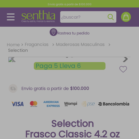
Envío gratis a partir de $100.000
¿buscar?
Rastrea tu pedido
TÉRMINOS MÁS BUSCADOS
1
.
perfume
Fragancias
Maderosas Masculinas
Selection
2
.
carolina herrera
Paga 5 Lleva 6
3
.
splash
4
.
fragancias
5
.
iconic
Envío gratis a partir de
$100.000
6
.
mantequilla
7
.
feromonas
Selection
8
.
paris hilton
Frasco Classic 4.2 oz
9
.
ariana grande