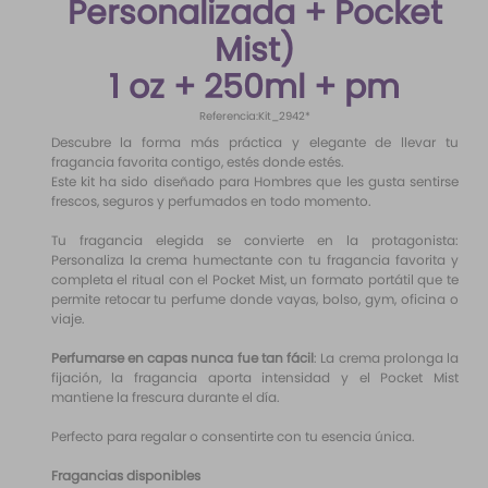
Personalizada + Pocket
10
.
santal 33
Mist)
1 oz + 250ml + pm
Referencia
:
Kit_2942*
Descubre la forma más práctica y elegante de llevar tu
fragancia favorita contigo, estés donde estés.
Este kit ha sido diseñado para Hombres que les gusta sentirse
frescos, seguros y perfumados en todo momento.
Tu fragancia elegida se convierte en la protagonista:
Personaliza la crema humectante con tu fragancia favorita y
completa el ritual con el Pocket Mist, un formato portátil que te
permite retocar tu perfume donde vayas, bolso, gym, oficina o
viaje.
Perfumarse en capas nunca fue tan fácil
: La crema prolonga la
fijación, la fragancia aporta intensidad y el Pocket Mist
mantiene la frescura durante el día.
Perfecto para regalar o consentirte con tu esencia única.
Fragancias disponibles