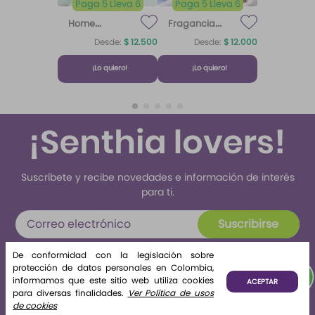
Paga 5 Lleva 6
Paga 5 Lleva 6
Home
Fragancia
Fragrance
para difusor
Desde:
$
12
.
500
Desde:
$
12
.
000
Home
Brisa de
Algodón
Fragrance
Algodón
¡Lo quiero!
¡Lo quiero!
Algodón 220
ml Etq.
Atardecer
Suscríbete y recibe novedades e información de interés
para ti.
Suscribirse
Al enviar tus datos declaras haber leído y aceptado el
De conformidad con la legislación sobre
tratamiento de datos personales
protección de datos personales en Colombia,
informamos que este sitio web utiliza cookies
ACEPTAR
para diversas finalidades.
Ver Política de usos
de cookies