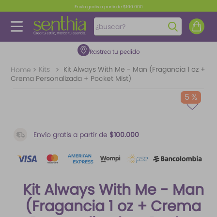
Envío gratis a partir de $100.000
¿buscar?
Rastrea tu pedido
TÉRMINOS MÁS BUSCADOS
1
.
perfume
Kits
Kit Always With Me - Man (Fragancia 1 oz +
Crema Personalizada + Pocket Mist)
2
.
carolina herrera
5 %
3
.
splash
4
.
fragancias
Envío gratis a partir de
$100.000
5
.
mantequilla
6
.
iconic
7
.
feromonas
Kit Always With Me - Man
8
.
paris hilton
(Fragancia 1 oz + Crema
9
.
ariana grande