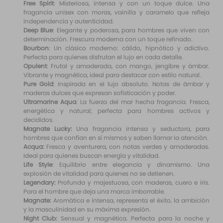
Free Spirit
: Misteriosa, intensa y con un toque dulce. Una
fragancia unisex con moras, vainilla y caramelo que refleja
independencia y autenticidad.
Deep Blue
: Elegante y poderosa, para hombres que viven con
determinación. Frescura moderna con un toque refinado.
Bourbon
: Un clásico moderno: cálido, hipnótico y adictivo.
Perfecta para quienes disfrutan el lujo en cada detalle.
Opulent
: Frutal y amaderada, con mango, jengibre y ámbar.
Vibrante y magnética, ideal para destacar con estilo natural.
Pure Gold
: Inspirada en el lujo absoluto. Notas de ámbar y
maderas dulces que expresan sofisticación y poder.
Ultramarine Aqua
: La fuerza del mar hecha fragancia. Fresca,
energética y natural; perfecta para hombres activos y
decididos.
Magnate Lucky:
Una fragancia intensa y seductora, para
hombres que confían en sí mismos y saben llamar la atención.
Acqua:
Fresca y aventurera, con notas verdes y amaderadas.
Ideal para quienes buscan energía y vitalidad.
Life Style
: Equilibrio entre elegancia y dinamismo. Una
explosión de vitalidad para quienes no se detienen.
Legendary:
Profunda y majestuosa, con maderas, cuero e iris.
Para el hombre que deja una marca imborrable.
Magnate:
Aromática e intensa, representa el éxito, la ambición
y la masculinidad en su máxima expresión.
Night Club:
Sensual y magnética. Perfecta para la noche y