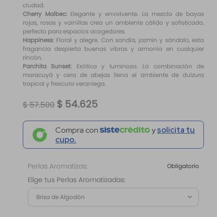
ciudad.
Cherry Malbec:
Elegante y envolvente. La mezcla de bayas
rojas, rosas y vainillas crea un ambiente cálido y sofisticado,
perfecto para espacios acogedores.
Happiness
: Floral y alegre. Con sandía, jazmín y sándalo, esta
fragancia despierta buenas vibras y armonía en cualquier
rincón.
Parchita Sunset:
Exótica y luminosa. La combinación de
maracuyá y cera de abejas llena el ambiente de dulzura
tropical y frescura veraniega.
$
54
.
625
$
57
.
500
Compra con
y
solicita tu
cupo.
Perlas Aromatizas:
Obligatorio
Elige tus Perlas Aromatizadas:
Brisa de Algodón