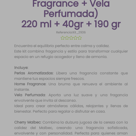
Fragrance + Vela
10
.
santal 33
Perfumada)
220 ml + 40gr + 190 gr
Referencia
:
Kit_2936
☆
☆
☆
☆
☆
Encuentra el equilibrio perfecto entre calma y calidez.
Este kit combina fragancia y estilo para transformar cualquier
espacio en un refugio acogedor y lleno de armonía.
Incluye:
Perlas Aromatizadas:
Libera una fragancia constante que
mantiene tus espacios siempre frescos.
Home Fragrance:
Una bruma que renueva el ambiente al
instante.
Vela Perfumada
: Aporta una luz suave y una fragancia
envolvente que invita al descanso.
Ideal para crear atmósferas cálidas, relajantes y llenas de
bienestar. Perfecto para regalar o disfrutar en casa.
Cherry Malbec:
Combina la dulzura jugosa de la cereza con la
calidez del Malbec, creando una fragancia sofisticada,
envolvente y con personalidad. Perfecta para quienes aman