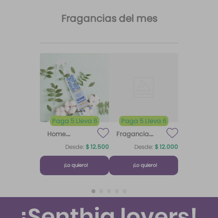
Fragancias del mes
Paga 5 Lleva 6
Paga 5 Lleva 6
Home
Fragancia
Fragrance
para difusor
Desde:
$
12
.
500
Desde:
$
12
.
000
Home
Brisa de
Algodón
Fragrance
Algodón
¡Lo quiero!
¡Lo quiero!
Algodón 220
ml Etq.
Atardecer