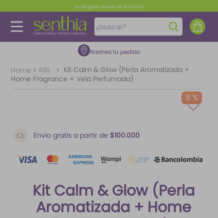
Envío gratis a partir de $100.000
¿buscar?
Rastrea tu pedido
TÉRMINOS MÁS BUSCADOS
1
.
perfume
Kits
Kit Calm & Glow (Perla Aromatizada +
Home Fragrance + Vela Perfumada)
2
.
carolina herrera
5 %
3
.
fragancias
4
.
splash
Envío gratis a partir de
$100.000
5
.
iconic
6
.
mantequilla
7
.
feromonas
Kit Calm & Glow (Perla
8
.
paris hilton
Aromatizada + Home
9
.
ariana grande