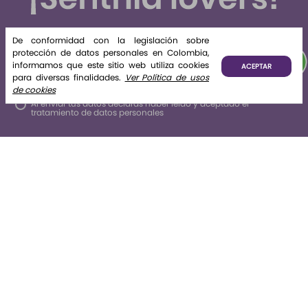
Suscríbete y recibe novedades e información de interés
De conformidad con la legislación sobre
para ti.
protección de datos personales en Colombia,
informamos que este sitio web utiliza cookies
ACEPTAR
Suscribirse
para diversas finalidades.
Ver Política de usos
de cookies
Al enviar tus datos declaras haber leído y aceptado el
tratamiento de datos personales
Nosotros
+
La tienda
+
Legales
+
Contáctate con nosotros