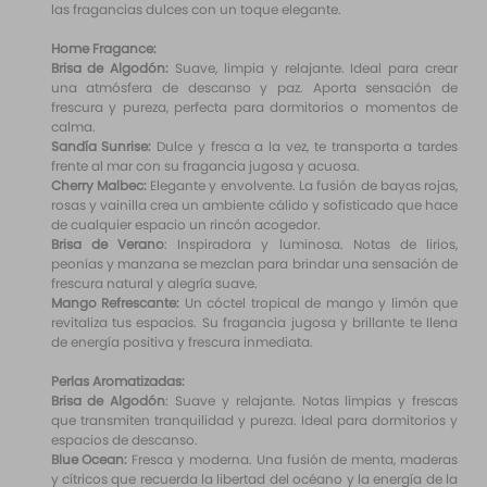
las fragancias dulces con un toque elegante.
Home Fragance:
Brisa de Algodón:
Suave, limpia y relajante. Ideal para crear
una atmósfera de descanso y paz. Aporta sensación de
frescura y pureza, perfecta para dormitorios o momentos de
calma.
Sandía Sunrise:
Dulce y fresca a la vez, te transporta a tardes
frente al mar con su fragancia jugosa y acuosa.
Cherry Malbec:
Elegante y envolvente. La fusión de bayas rojas,
rosas y vainilla crea un ambiente cálido y sofisticado que hace
de cualquier espacio un rincón acogedor.
Brisa de Verano
: Inspiradora y luminosa. Notas de lirios,
peonías y manzana se mezclan para brindar una sensación de
frescura natural y alegría suave.
Mango Refrescante:
Un cóctel tropical de mango y limón que
revitaliza tus espacios. Su fragancia jugosa y brillante te llena
de energía positiva y frescura inmediata.
Perlas Aromatizadas:
Brisa de Algodón
: Suave y relajante. Notas limpias y frescas
que transmiten tranquilidad y pureza. Ideal para dormitorios y
espacios de descanso.
Blue Ocean:
Fresca y moderna. Una fusión de menta, maderas
y cítricos que recuerda la libertad del océano y la energía de la