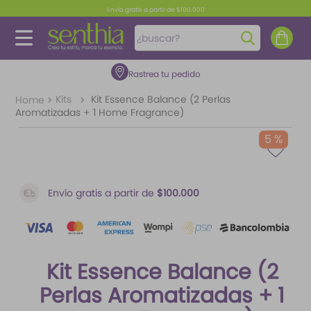
Envío gratis a partir de $100.000
¿buscar?
Rastrea tu pedido
TÉRMINOS MÁS BUSCADOS
1
.
perfume
Kits
Kit Essence Balance (2 Perlas
Aromatizadas + 1 Home Fragrance)
2
.
carolina herrera
5 %
3
.
splash
4
.
fragancias
Envío gratis a partir de
$100.000
5
.
mantequilla
6
.
iconic
7
.
feromonas
Kit Essence Balance (2
8
.
paris hilton
Perlas Aromatizadas + 1
9
.
ariana grande