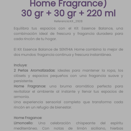
Home Fragrance)
10
.
santal 33
30 gr + 30 gr + 220 ml
Referencia
:
Kit_2928
Equilibra tus espacios con el Kit Essence Balance, una
combinación ideal de frescura y fragancia duradera para
cada rincón de tu hogar.
El Kit Essence Balance de SENTHIA Home combina lo mejor de
dos mundos: fragancia continua y frescura instantánea.
Incluye:
2 Perlas Aromatizadas:
ideales para mantener la ropa, los
clósets y espacios pequeños con una fragancia suave y
persistente.
Home Fragrance:
una bruma aromática perfecta para
revitalizar el ambiente al instante y llenar tus espacios de
armonía.
Una experiencia sensorial completa que transforma cada
rincón en un refugio de bienestar.
Home Fragance:
Limoncello
: Una celebración chispeante del espíritu
mediterráneo. Con notas de limón siciliano, hierbas