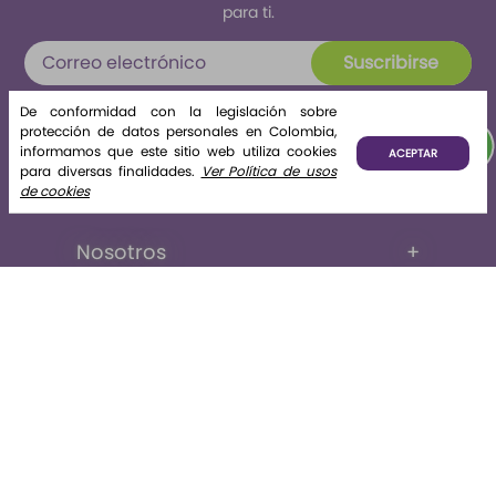
para ti.
Suscribirse
Al enviar tus datos declaras haber leído y aceptado el
De conformidad con la legislación sobre
tratamiento de datos personales
protección de datos personales en Colombia,
informamos que este sitio web utiliza cookies
ACEPTAR
para diversas finalidades.
Ver Política de usos
de cookies
Nosotros
+
La tienda
+
Legales
+
Contáctate con nosotros
© Copyright 2023 - Todos los derechos reservados