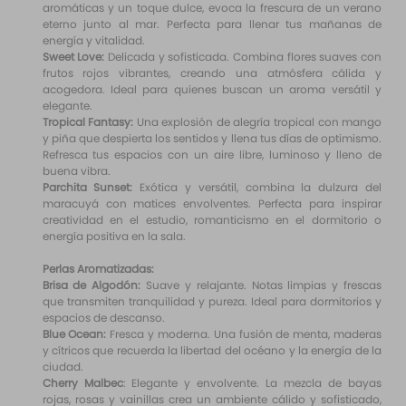
aromáticas y un toque dulce, evoca la frescura de un verano
eterno junto al mar. Perfecta para llenar tus mañanas de
energía y vitalidad.
Sweet Love:
Delicada y sofisticada. Combina flores suaves con
frutos rojos vibrantes, creando una atmósfera cálida y
acogedora. Ideal para quienes buscan un aroma versátil y
elegante.
Tropical Fantasy:
Una explosión de alegría tropical con mango
y piña que despierta los sentidos y llena tus días de optimismo.
Refresca tus espacios con un aire libre, luminoso y lleno de
buena vibra.
Parchita Sunset:
Exótica y versátil, combina la dulzura del
maracuyá con matices envolventes. Perfecta para inspirar
creatividad en el estudio, romanticismo en el dormitorio o
energía positiva en la sala.
Perlas Aromatizadas:
Brisa de Algodón:
Suave y relajante. Notas limpias y frescas
que transmiten tranquilidad y pureza. Ideal para dormitorios y
espacios de descanso.
Blue Ocean:
Fresca y moderna. Una fusión de menta, maderas
y cítricos que recuerda la libertad del océano y la energía de la
ciudad.
Cherry Malbec
: Elegante y envolvente. La mezcla de bayas
rojas, rosas y vainillas crea un ambiente cálido y sofisticado,