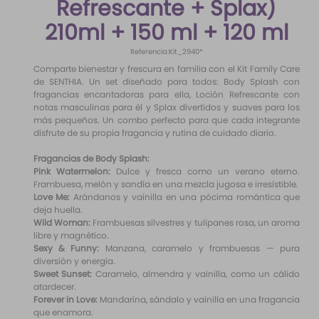
Refrescante + Splax)
10
.
difusor
210ml + 150 ml + 120 ml
Referencia
:
Kit_2940*
Comparte bienestar y frescura en familia con el Kit Family Care
de SENTHIA. Un set diseñado para todos: Body Splash con
fragancias encantadoras para ella, Loción Refrescante con
notas masculinas para él y Splax divertidos y suaves para los
más pequeños. Un combo perfecto para que cada integrante
disfrute de su propia fragancia y rutina de cuidado diario.
Fragancias de Body Splash:
Pink Watermelon:
Dulce y fresca como un verano eterno.
Frambuesa, melón y sandía en una mezcla jugosa e irresistible.
Love Me:
Arándanos y vainilla en una pócima romántica que
deja huella.
Wild Woman:
Frambuesas silvestres y tulipanes rosa, un aroma
libre y magnético.
Sexy & Funny:
Manzana, caramelo y frambuesas — pura
diversión y energía.
Sweet Sunset:
Caramelo, almendra y vainilla, como un cálido
atardecer.
Forever in Love:
Mandarina, sándalo y vainilla en una fragancia
que enamora.