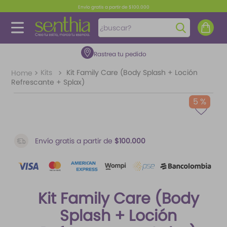
Envío gratis a partir de $100.000
¿buscar?
Rastrea tu pedido
TÉRMINOS MÁS BUSCADOS
1
.
perfume
Kits
Kit Family Care (Body Splash + Loción
Refrescante + Splax)
2
.
carolina herrera
5 %
3
.
splash
4
.
fragancias
Envío gratis a partir de
$100.000
5
.
mantequilla
6
.
feromonas
7
.
paris hilton
Kit Family Care (Body
8
.
ariana grande
Splash + Loción
9
.
santal 33