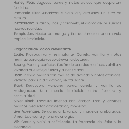
Honey Pear:
Jugosas peras y notas dulces que despiertan
felicidad.
Romantic Filter:
Albaricoque, vainilla y almizcles, un filtro de
ternura.
Instadream:
Durazno, lirios y caramelo, el aroma de los sueños
hechos realidad.
Temptation:
Néctar de mango y flor de Jamaica, una mezcla
tropical irresistible.
Fragancias de Loción Refrescante:
Excite:
Provocativa y estimulante. Canela, vainilla y notas
marinas para quienes se atreven a destacar.
Strong:
Poder y carácter. Fusión de acordes marinos, vainilla y
lavanda que refleja fuerza y autenticidad.
Beat:
Energía marina con toques de lavanda y notas ozónicas.
Perfecta para un día activo y revitalizante.
Black
Seduction: Manzana verde, canela y vainilla de
Madagascar. Una mezcla irresistible entre frescura y
sensualidad.
Silver Black
: Frescura intensa con ámbar, lima y acordes
marinos. Seductor, amaderado y moderno.
Live Adventure
: Bergamota, lavanda y maderas ambaradas.
Vibrante, urbana y llena de energía.
VIP
: Cedro y vainilla sofisticada. La fragancia del éxito y la
elegancia.