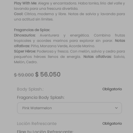
Play With Me
: Alegre y encantadora. Haba tonka, lirio del valle y
lavanda para una frescura divertida.
Cool:
Cítrica, moderna y libre. Notas de salvia y lavanda para
una actitud sin límites.
Fragancias de Splax:
Dinosaurios:
Aventurera y energética. Combina frutas
tropicales y acordes marinos para explorar sin parar.
Notas
olfativas:
Piña, Manzana Verde, Acorde Marino.
Súper Héroe:
Poderosa y fresca. Con melón, salvia y cedro para
pequeños héroes llenos de energía.
Notas olfativas:
Salvia,
Melón, Cedro.
$
56
.
050
$
59
.
000
Body Splash.:
Obligatorio
Fragancia Body Splash:
Pink Watermelon
Loción Refrescante
Obligatorio
Elige tu Loción Refrescante: