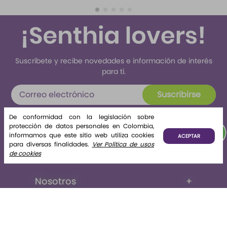
Atardecer
Suscríbete y recibe novedades e información de interés
para ti.
Suscribirse
Al enviar tus datos declaras haber leído y aceptado el
De conformidad con la legislación sobre
tratamiento de datos personales
protección de datos personales en Colombia,
informamos que este sitio web utiliza cookies
ACEPTAR
para diversas finalidades.
Ver Política de usos
de cookies
Nosotros
+
La tienda
+
Legales
+