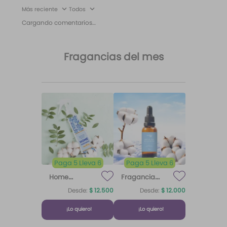
Más reciente
Todos
Cargando comentarios…
Fragancias del mes
Paga 5 Lleva 6
Paga 5 Lleva 6
Home
Fragancia
Fragrance
para difusor
Desde:
$
12
.
500
Desde:
$
12
.
000
Home
Brisa de
Algodón
Fragrance
Algodón
¡Lo quiero!
¡Lo quiero!
Algodón 220
ml Etq.