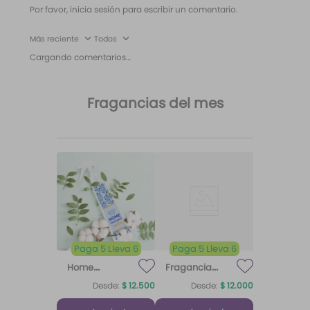
Más reciente
Todos
Cargando comentarios…
Fragancias del mes
Paga 5 Lleva 6
Paga 5 Lleva 6
Home
Fragancia
Fragrance
para difusor
Desde:
$
12
.
500
Desde:
$
12
.
000
Home
Brisa de
Algodón
Fragrance
Algodón
¡Lo quiero!
¡Lo quiero!
Algodón 220