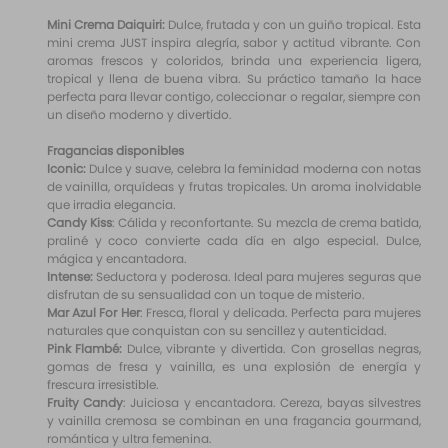
Mini Crema Daiquiri:
Dulce, frutada y con un guiño tropical. Esta
mini crema JUST inspira alegría, sabor y actitud vibrante. Con
aromas frescos y coloridos, brinda una experiencia ligera,
tropical y llena de buena vibra. Su práctico tamaño la hace
perfecta para llevar contigo, coleccionar o regalar, siempre con
un diseño moderno y divertido.
Fragancias disponibles
Iconic:
Dulce y suave, celebra la feminidad moderna con notas
de vainilla, orquídeas y frutas tropicales. Un aroma inolvidable
que irradia elegancia.
Candy Kiss
: Cálida y reconfortante. Su mezcla de crema batida,
praliné y coco convierte cada día en algo especial. Dulce,
mágica y encantadora.
Intense:
Seductora y poderosa. Ideal para mujeres seguras que
disfrutan de su sensualidad con un toque de misterio.
Mar Azul For Her
: Fresca, floral y delicada. Perfecta para mujeres
naturales que conquistan con su sencillez y autenticidad.
Pink Flambé:
Dulce, vibrante y divertida. Con grosellas negras,
gomas de fresa y vainilla, es una explosión de energía y
frescura irresistible.
Fruity Candy
: Juiciosa y encantadora. Cereza, bayas silvestres
y vainilla cremosa se combinan en una fragancia gourmand,
romántica y ultra femenina.