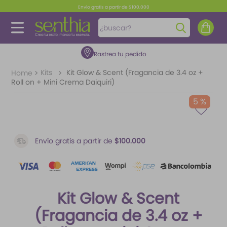
Envío gratis a partir de $100.000
¿buscar?
Rastrea tu pedido
TÉRMINOS MÁS BUSCADOS
1
.
perfume
Kits
Kit Glow & Scent (Fragancia de 3.4 oz +
Roll on + Mini Crema Daiquiri)
2
.
carolina herrera
5 %
3
.
fragancias
4
.
splash
Envío gratis a partir de
$100.000
5
.
iconic
6
.
mantequilla
7
.
feromonas
Kit Glow & Scent
8
.
paris hilton
(Fragancia de 3.4 oz +
9
.
ariana grande