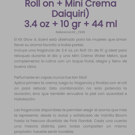
Roll on + Mini Crema
10
.
santal 33
Daiquiri)
3.4 oz + 10 gr + 44 ml
Referencia
:
Kit_2946
El Kit Glow & Scent está diseñado para las mujeres que aman
llevar su aroma favorito a todas partes.
Incluye una fragancia de 3.4 oz, un Roll On de 10 g ideal para
retoques durante el día y una Mini Crema Water Melon, que
complementa la rutina con un toque frutal, alegre y lleno de
buena vibra.
Perfumarse en capas nunca fue tan fácil:
Aplica primero la crema, luego tu fragancia y finaliza con el roll
on para retocar. Esta combinación no solo potencia la
duración, sino que también envuelve la piel con suavidad e
hidratación.
Las fragancias disponibles te permiten elegir el aroma que más
te representa: desde lo dulce y sofisticado de Vainilla Bloom
hasta la frescura divertida de Pink Flambé. Cada una cuenta
una historia distinta, pero todas comparten un mismo
propósito: hacerte sentir increíble.