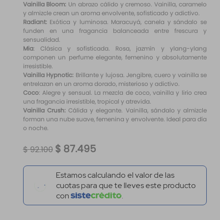
Vainilla Bloom:
Un abrazo cálido y cremoso. Vainilla, caramelo
y almizcle crean un aroma envolvente, sofisticado y adictivo.
Radiant:
Exótica y luminosa. Maracuyá, canela y sándalo se
funden en una fragancia balanceada entre frescura y
sensualidad.
Mia
: Clásica y sofisticada. Rosa, jazmín y ylang-ylang
componen un perfume elegante, femenino y absolutamente
irresistible.
Vainilla Hypnotic:
Brillante y lujosa. Jengibre, cuero y vainilla se
entrelazan en un aroma dorado, misterioso y adictivo.
Coco
: Alegre y sensual. La mezcla de coco, vainilla y lirio crea
una fragancia irresistible, tropical y atrevida.
Vainilla Crush:
Cálida y elegante. Vainilla, sándalo y almizcle
forman una nube suave, femenina y envolvente. Ideal para día
o noche.
$
87
.
495
$
92
.
100
Compra con
en
cuotas de
2
$51.414/mensual.
Solicita tu cupo.
Frasco De 3.4 Oz:
Obligatorio