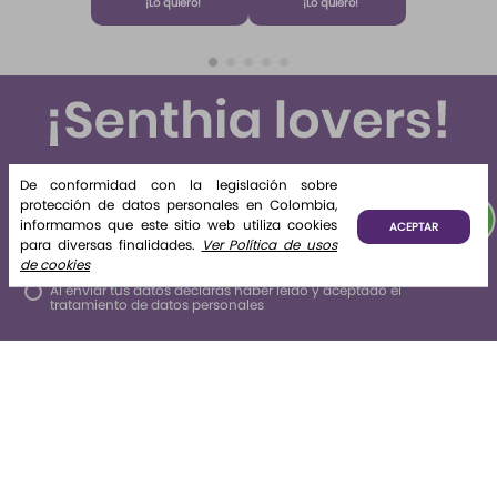
ml Etq.
Atardecer
Suscríbete y recibe novedades e información de interés
para ti.
De conformidad con la legislación sobre
protección de datos personales en Colombia,
Suscribirse
informamos que este sitio web utiliza cookies
ACEPTAR
para diversas finalidades.
Ver Política de usos
de cookies
Al enviar tus datos declaras haber leído y aceptado el
tratamiento de datos personales
Nosotros
+
La tienda
+
Legales
+