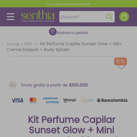
Envío gratis a partir de $100.000
¿buscar?
Rastrea tu pedido
TÉRMINOS MÁS BUSCADOS
1
.
perfume
Kits
Kit Perfume Capilar Sunset Glow + Mini
Crema Daiquiri + Body Splash
2
.
carolina herrera
5 %
3
.
splash
4
.
mantequilla
Envío gratis a partir de
$100.000
5
.
fragancias
6
.
paris hilton
7
.
feromonas
Kit Perfume Capilar
8
.
ariana grande
Sunset Glow + Mini
9
.
difusor