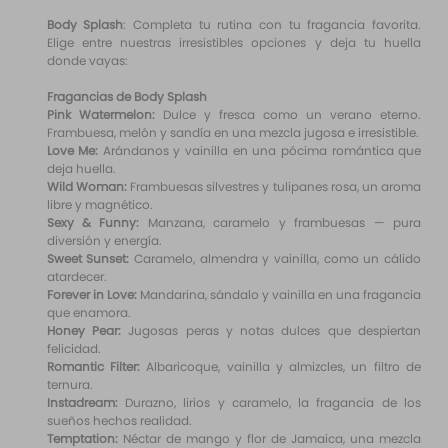
Body Splash
: Completa tu rutina con tu fragancia favorita.
Elige entre nuestras irresistibles opciones y deja tu huella
donde vayas:
Fragancias de Body Splash
Pink Watermelon:
Dulce y fresca como un verano eterno.
Frambuesa, melón y sandía en una mezcla jugosa e irresistible.
Love Me:
Arándanos y vainilla en una pócima romántica que
deja huella.
Wild Woman:
Frambuesas silvestres y tulipanes rosa, un aroma
libre y magnético.
Sexy & Funny:
Manzana, caramelo y frambuesas — pura
diversión y energía.
Sweet Sunset:
Caramelo, almendra y vainilla, como un cálido
atardecer.
Forever in Love:
Mandarina, sándalo y vainilla en una fragancia
que enamora.
Honey Pear:
Jugosas peras y notas dulces que despiertan
felicidad.
Romantic Filter:
Albaricoque, vainilla y almizcles, un filtro de
ternura.
Instadream:
Durazno, lirios y caramelo, la fragancia de los
sueños hechos realidad.
Temptation:
Néctar de mango y flor de Jamaica, una mezcla