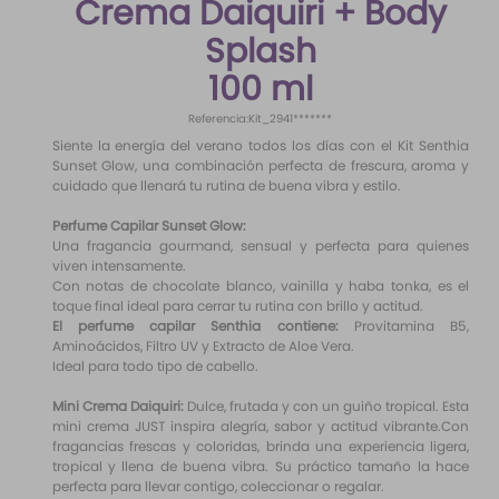
Crema Daiquiri + Body
10
.
santal 33
Splash
100 ml
Referencia
:
Kit_2941*******
Siente la energía del verano todos los días con el Kit Senthia
Sunset Glow, una combinación perfecta de frescura, aroma y
cuidado que llenará tu rutina de buena vibra y estilo.
Perfume Capilar Sunset Glow:
Una fragancia gourmand, sensual y perfecta para quienes
viven intensamente.
Con notas de chocolate blanco, vainilla y haba tonka, es el
toque final ideal para cerrar tu rutina con brillo y actitud.
El perfume capilar Senthia contiene:
Provitamina B5,
Aminoácidos, Filtro UV y Extracto de Aloe Vera.
Ideal para todo tipo de cabello.
Mini Crema Daiquiri:
Dulce, frutada y con un guiño tropical. Esta
mini crema JUST inspira alegría, sabor y actitud vibrante.Con
fragancias frescas y coloridas, brinda una experiencia ligera,
tropical y llena de buena vibra. Su práctico tamaño la hace
perfecta para llevar contigo, coleccionar o regalar.