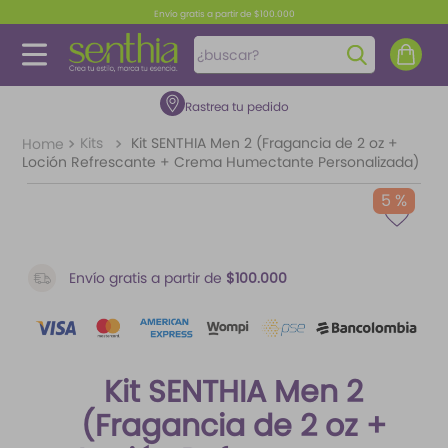
Envío gratis a partir de $100.000
¿buscar?
Rastrea tu pedido
TÉRMINOS MÁS BUSCADOS
1
.
perfume
Kits
Kit SENTHIA Men 2 (Fragancia de 2 oz +
Loción Refrescante + Crema Humectante Personalizada)
2
.
carolina herrera
5 %
3
.
splash
4
.
fragancias
Envío gratis a partir de
$100.000
5
.
iconic
6
.
mantequilla
7
.
feromonas
Kit SENTHIA Men 2
8
.
paris hilton
(Fragancia de 2 oz +
9
.
ariana grande