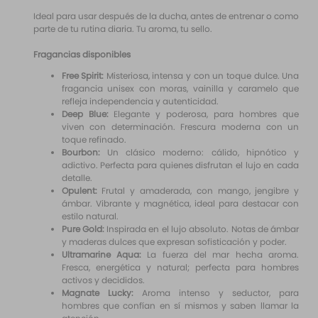
Ideal para usar después de la ducha, antes de entrenar o como
parte de tu rutina diaria. Tu aroma, tu sello.
Fragancias disponibles
Free Spirit:
Misteriosa, intensa y con un toque dulce. Una
fragancia unisex con moras, vainilla y caramelo que
refleja independencia y autenticidad.
Deep Blue:
Elegante y poderosa, para hombres que
viven con determinación. Frescura moderna con un
toque refinado.
Bourbon:
Un clásico moderno: cálido, hipnótico y
adictivo. Perfecta para quienes disfrutan el lujo en cada
detalle.
Opulent:
Frutal y amaderada, con mango, jengibre y
ámbar. Vibrante y magnética, ideal para destacar con
estilo natural.
Pure Gold:
Inspirada en el lujo absoluto. Notas de ámbar
y maderas dulces que expresan sofisticación y poder.
Ultramarine Aqua:
La fuerza del mar hecha aroma.
Fresca, energética y natural; perfecta para hombres
activos y decididos.
Magnate Lucky:
Aroma intenso y seductor, para
hombres que confían en sí mismos y saben llamar la