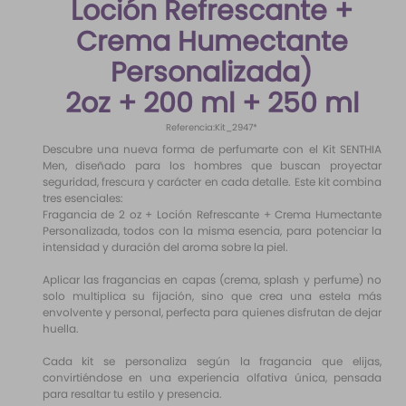
Loción Refrescante +
10
.
santal 33
Crema Humectante
Personalizada)
2oz + 200 ml + 250 ml
Referencia
:
Kit_2947*
Descubre una nueva forma de perfumarte con el Kit SENTHIA
Men, diseñado para los hombres que buscan proyectar
seguridad, frescura y carácter en cada detalle. Este kit combina
tres esenciales:
Fragancia de 2 oz + Loción Refrescante + Crema Humectante
Personalizada, todos con la misma esencia, para potenciar la
intensidad y duración del aroma sobre la piel.
Aplicar las fragancias en capas (crema, splash y perfume) no
solo multiplica su fijación, sino que crea una estela más
envolvente y personal, perfecta para quienes disfrutan de dejar
huella.
Cada kit se personaliza según la fragancia que elijas,
convirtiéndose en una experiencia olfativa única, pensada
para resaltar tu estilo y presencia.