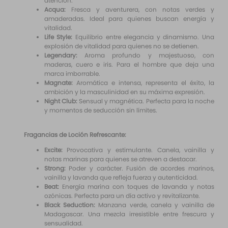
atención.
Acqua:
Fresca y aventurera, con notas verdes y
amaderadas. Ideal para quienes buscan energía y
vitalidad.
Life Style:
Equilibrio entre elegancia y dinamismo. Una
explosión de vitalidad para quienes no se detienen.
Legendary:
Aroma profundo y majestuoso, con
maderas, cuero e iris. Para el hombre que deja una
marca imborrable.
Magnate:
Aromática e intensa, representa el éxito, la
ambición y la masculinidad en su máxima expresión.
Night Club:
Sensual y magnética. Perfecta para la noche
y momentos de seducción sin límites.
Fragancias de Loción Refrescante:
Excite:
Provocativa y estimulante. Canela, vainilla y
notas marinas para quienes se atreven a destacar.
Strong:
Poder y carácter. Fusión de acordes marinos,
vainilla y lavanda que refleja fuerza y autenticidad.
Beat:
Energía marina con toques de lavanda y notas
ozónicas. Perfecta para un día activo y revitalizante.
Black Seduction:
Manzana verde, canela y vainilla de
Madagascar. Una mezcla irresistible entre frescura y
sensualidad.