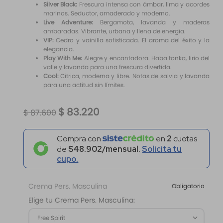
Silver Black:
Frescura intensa con ámbar, lima y acordes
marinos. Seductor, amaderado y moderno.
Live Adventure:
Bergamota, lavanda y maderas
ambaradas. Vibrante, urbana y llena de energía.
VIP:
Cedro y vainilla sofisticada. El aroma del éxito y la
elegancia.
Play With Me:
Alegre y encantadora. Haba tonka, lirio del
valle y lavanda para una frescura divertida.
Cool:
Cítrica, moderna y libre. Notas de salvia y lavanda
para una actitud sin límites.
$
83
.
220
$
87
.
600
Compra con
en
2
cuotas
de
$48.902/mensual.
Solicita tu
cupo.
Crema Pers. Masculina
Obligatorio
Elige tu Crema Pers. Masculina:
Free Spirit