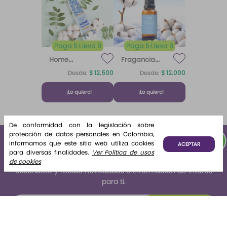
Paga 5 Lleva 6
Paga 5 Lleva 6
Home
Fragancia
Fragrance
para difusor
Desde:
$
12
.
500
Desde:
$
12
.
000
Home
Brisa de
Algodón
Fragrance
Algodón
¡Lo quiero!
¡Lo quiero!
Algodón 220
ml Etq.
Atardecer
De conformidad con la legislación sobre
protección de datos personales en Colombia,
informamos que este sitio web utiliza cookies
ACEPTAR
para diversas finalidades.
Ver Política de usos
de cookies
Suscríbete y recibe novedades e información de interés
para ti.
Suscribirse
Al enviar tus datos declaras haber leído y aceptado el