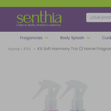
¿Qué produc
TÉRMINOS MÁS BUSCADOS
Fragancias
Body Splash
Cuid
1
.
perfume
Kits
Kit Soft Harmony Trio (2 Home Fragra
2
.
carolina herrera
3
.
splash
4
.
fragancias
5
.
iconic
6
.
mantequilla
7
.
feromonas
8
.
paris hilton
9
.
ariana grande