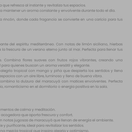
ue refresca al instante y revitaliza tus espacios.
a mantener un aroma constante y envolvente durante todo el día.
a rincón, donde cada fragancia se convierte en una caricia para tus
nte del espíritu mediterráneo. Con notas de limón siciliano, hierbas
la frescura de un verano eterno junto al mar. Perfecta para llenar tus
a. Combina flores suaves con frutos rojos vibrantes, creando una
l para quienes buscan un aroma versátil y elegante.
alegría tropical con mango y piña que despierta los sentidos y llena
espacios con un aire libre, luminoso y lleno de buena vibra.
, combina la dulzura del maracuyá con matices envolventes. Perfecta
io, romanticismo en el dormitorio o energía positiva en la sala.
omentos de calma y meditación.
 acogedora que aporta frescura y confort.
con notas jugosas de maracuyá que llenan de energía el ambiente.
 y purificante, ideal para revitalizar los sentidos.
a mezcla tropical que inspira alegría y optimismo.