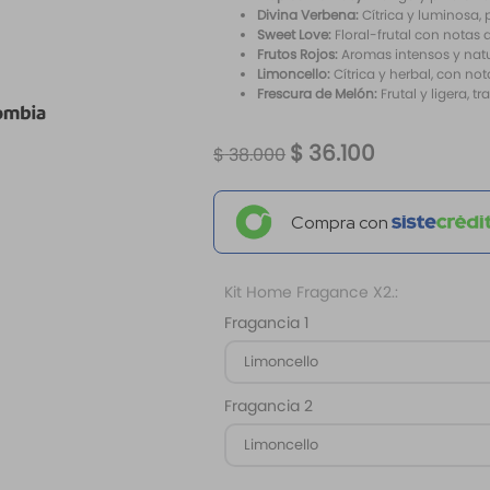
Divina Verbena:
Cítrica y luminosa, 
Sweet Love:
Floral-frutal con notas 
Frutos Rojos:
Aromas intensos y natur
Limoncello:
Cítrica y herbal, con no
Frescura de Melón:
Frutal y ligera, t
$
36
.
100
$
38
.
000
Compra con
Kit Home Fragance X2.:
Fragancia 1
Limoncello
Fragancia 2
Limoncello