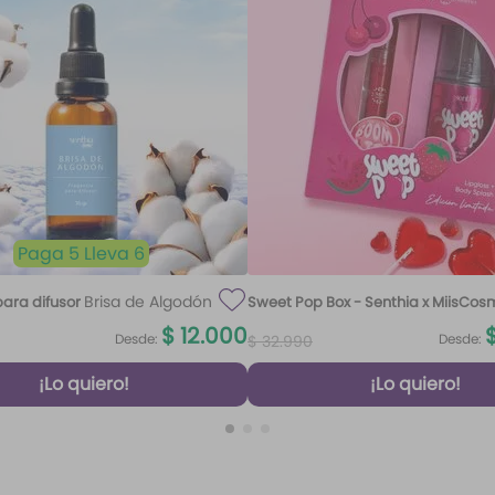
Paga 5 Lleva 6
Brisa de Algodón
ara difusor
Sweet Pop Box - Senthia x MiisCos
100 ml
$
12
.
000
Desde:
Desde:
$
32
.
990
¡Lo quiero!
¡Lo quiero!