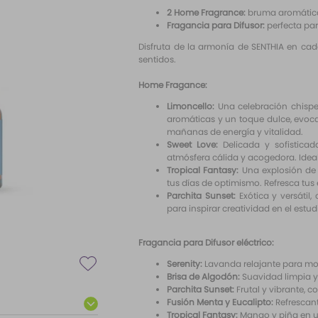
2 Home Fragrance:
bruma aromática q
Fragancia para Difusor:
perfecta par
Disfruta de la armonía de SENTHIA en cad
sentidos.
Home Fragance:
Limoncello:
Una celebración chispea
aromáticas y un toque dulce, evoca 
mañanas de energía y vitalidad.
Sweet Love:
Delicada y sofisticad
atmósfera cálida y acogedora. Idea
Tropical Fantasy:
Una explosión de 
tus días de optimismo. Refresca tus 
Parchita Sunset:
Exótica y versátil
para inspirar creatividad en el estud
Fragancia para Difusor eléctrico:
Serenity:
Lavanda relajante para m
Brisa de Algodón:
Suavidad limpia y
Parchita Sunset:
Frutal y vibrante, 
Fusión Menta y Eucalipto:
Refrescante
Tropical Fantasy:
Mango y piña en un