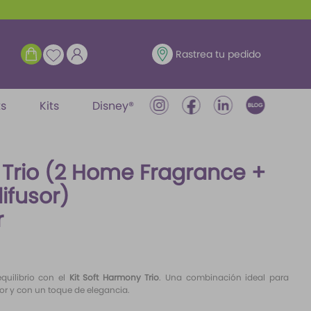
ENTRAR
Rastrea tu pedido
ts
Kits
Disney®
 Trio (2 Home Fragrance +
ifusor)
r
quilibrio con el
Kit Soft Harmony Trio
. Una combinación ideal para
or y con un toque de elegancia.