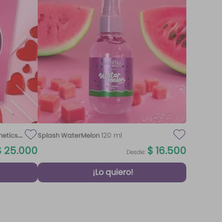
120 ml
metics
Splash WaterMelon
$
25
.
000
$
16
.
500
Desde:
¡Lo quiero!