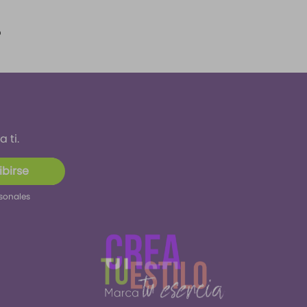
 ti.
ibirse
rsonales