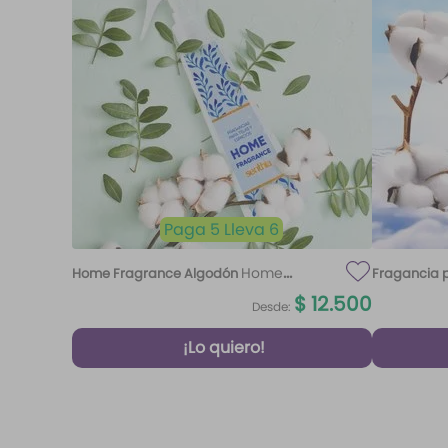
Paga 5 Lleva 6
Home
Home Fragrance Algodón
Fragancia p
Fragrance Algodón 220 ml Etq.
$
12
.
500
Desde:
Atardecer
¡Lo quiero!