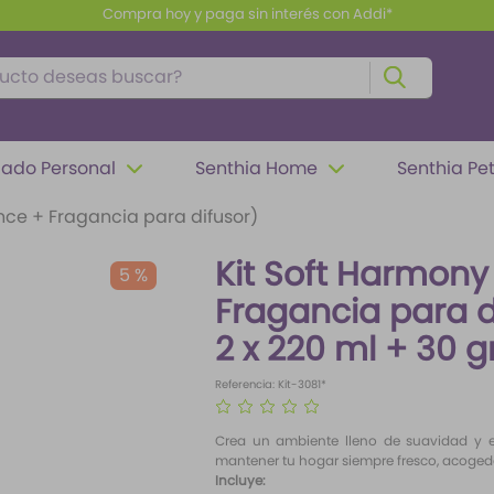
Compra hoy y paga sin interés con Addi*
to deseas buscar?
ado Personal
Senthia Home
Senthia Pe
nce + Fragancia para difusor)
Kit Soft Harmony
5 %
Fragancia para d
2 x 220 ml + 30 g
Referencia
:
Kit-3081*
☆
☆
☆
☆
☆
Crea un ambiente lleno de suavidad y e
mantener tu hogar siempre fresco, acoged
Incluye: