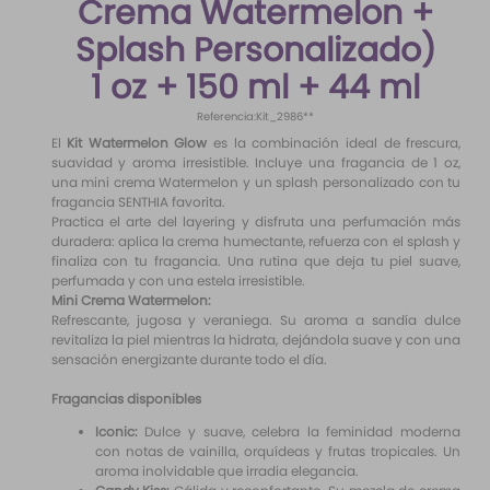
Crema Watermelon +
10
.
difusor
Splash Personalizado)
1 oz + 150 ml + 44 ml
Referencia
:
Kit_2986**
El
Kit Watermelon
Glow
es la combinación ideal de frescura,
suavidad y aroma irresistible. Incluye una fragancia de 1 oz,
una mini crema Watermelon y un splash personalizado con tu
fragancia SENTHIA favorita.
Practica el arte del layering y disfruta una perfumación más
duradera: aplica la crema humectante, refuerza con el splash y
finaliza con tu fragancia. Una rutina que deja tu piel suave,
perfumada y con una estela irresistible.
Mini Crema Watermelon:
Refrescante, jugosa y veraniega. Su aroma a sandía dulce
revitaliza la piel mientras la hidrata, dejándola suave y con una
sensación energizante durante todo el día.
Fragancias disponibles
Iconic:
Dulce y suave, celebra la feminidad moderna
con notas de vainilla, orquídeas y frutas tropicales. Un
aroma inolvidable que irradia elegancia.