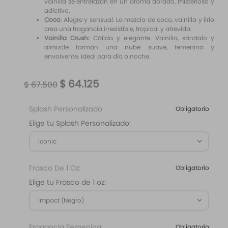
vainilla se entrelazan en un aroma dorado, misterioso y
adictivo.
Coco
: Alegre y sensual. La mezcla de coco, vainilla y lirio
crea una fragancia irresistible, tropical y atrevida.
Vainilla Crush:
Cálida y elegante. Vainilla, sándalo y
almizcle forman una nube suave, femenina y
envolvente. Ideal para día o noche.
$
64
.
125
$
67
.
500
Splash Personalizado
Obligatorio
Elige tu Splash Personalizado:
Iconic
Frasco De 1 Oz:
Obligatorio
Elige tu Frasco de 1 oz:
Impact (Negro)
Fragancia Femenina:
Obligatorio