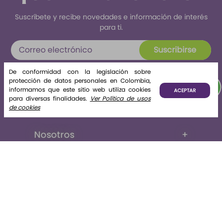
Suscríbete y recibe novedades e información de interés
para ti.
Suscribirse
Al enviar tus datos declaras haber leído y aceptado el
De conformidad con la legislación sobre
tratamiento de datos personales
protección de datos personales en Colombia,
informamos que este sitio web utiliza cookies
ACEPTAR
para diversas finalidades.
Ver Política de usos
de cookies
Nosotros
+
La tienda
+
Legales
+
Contáctate con nosotros