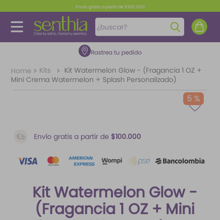
Envío gratis a partir de $100.000
¿buscar?
Rastrea tu pedido
TÉRMINOS MÁS BUSCADOS
1
.
perfume
Kits
Kit Watermelon Glow - (Fragancia 1 OZ +
Mini Crema Watermelon + Splash Personalizado)
2
.
carolina herrera
5 %
3
.
splash
4
.
fragancias
Envío gratis a partir de
$100.000
5
.
mantequilla
6
.
feromonas
7
.
paris hilton
Kit Watermelon Glow -
8
.
ariana grande
(Fragancia 1 OZ + Mini
9
.
santal 33