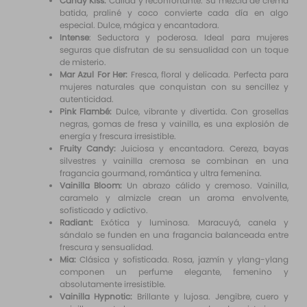
Candy Kiss:
Cálida y reconfortante. Su mezcla de crema
batida, praliné y coco convierte cada día en algo
especial. Dulce, mágica y encantadora.
Intense
: Seductora y poderosa. Ideal para mujeres
seguras que disfrutan de su sensualidad con un toque
de misterio.
Mar Azul For Her:
Fresca, floral y delicada. Perfecta para
mujeres naturales que conquistan con su sencillez y
autenticidad.
Pink Flambé:
Dulce, vibrante y divertida. Con grosellas
negras, gomas de fresa y vainilla, es una explosión de
energía y frescura irresistible.
Fruity Candy:
Juiciosa y encantadora. Cereza, bayas
silvestres y vainilla cremosa se combinan en una
fragancia gourmand, romántica y ultra femenina.
Vainilla Bloom:
Un abrazo cálido y cremoso. Vainilla,
caramelo y almizcle crean un aroma envolvente,
sofisticado y adictivo.
Radiant:
Exótica y luminosa. Maracuyá, canela y
sándalo se funden en una fragancia balanceada entre
frescura y sensualidad.
Mia:
Clásica y sofisticada. Rosa, jazmín y ylang-ylang
componen un perfume elegante, femenino y
absolutamente irresistible.
Vainilla Hypnotic:
Brillante y lujosa. Jengibre, cuero y