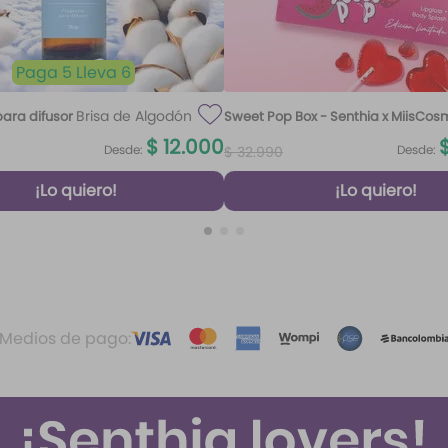
Paga 5 Lleva 6
Brisa de Algodón
ara difusor
Sweet Pop Box - Senthia x MiisCos
100 ml
$
12
.
000
Desde:
Desde:
$
32
.
990
¡Lo quiero!
¡Lo quiero!
Medios de pago: