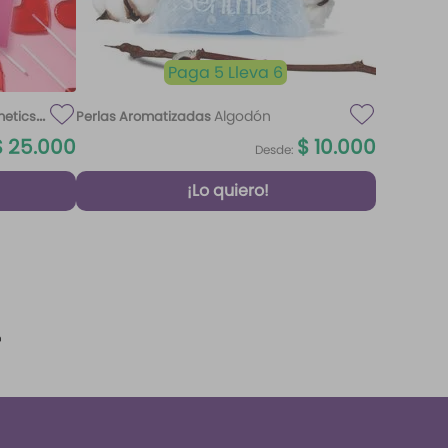
Paga 5 Lleva 6
Algodón
metics
Perlas Aromatizadas
$
25
.
000
$
10
.
000
Desde:
¡Lo quiero!