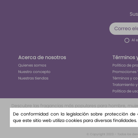
Sus
Al 
Acerca de nosotros
Términos 
Quienes somos
Política de p
Nuestro concepto
Promociones 
Nuestras tiendas
Términos y c
Tratamiento y
Política de us
Descubre las fragancias más populares para hombre, mujer y
nuestra selección exclusiva te llevará a un viaje olfat
De conformidad con la legislación sobre protección de
nuestra variedad de aromas florales, amaderad
que este sitio web utiliza cookies para diversas finalidades
© Copyright 2023 - Todos los de