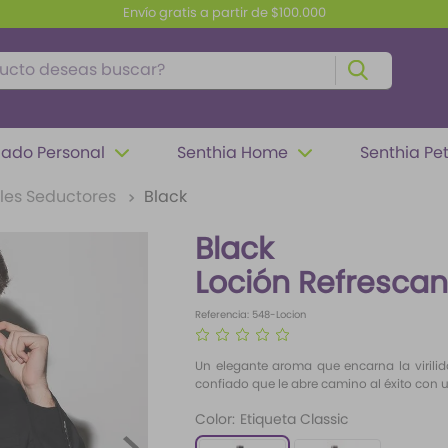
Envío gratis a partir de $100.000
to deseas buscar?
ado Personal
Senthia Home
Senthia Pe
les Seductores
Black
Black
Loción Refrescan
Referencia
:
548-Locion
☆
☆
☆
☆
☆
Un elegante aroma que encarna la virilid
confiado que le abre camino al éxito con 
Color
:
Etiqueta Classic