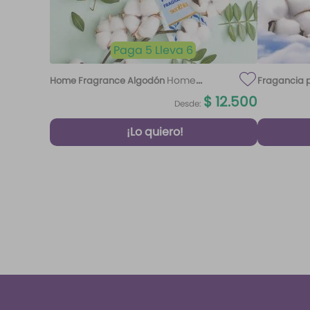
Paga 5 Lleva 6
Home
Home Fragrance Algodón
Fragancia p
Fragrance Algodón 220 ml Etq.
$
12
.
500
Desde:
Atardecer
¡Lo quiero!