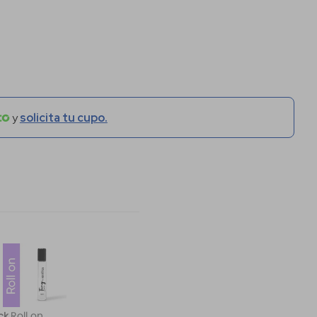
y
solicita tu cupo.
Roll on
ck