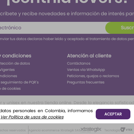
críbete y recibe novedades e información de interés para
Suscr
enviar tus datos declaras haber leído y aceptado el tratamiento de datos pe
y condiciones
Atención al cliente
rotección de datos
Contáctanos
Vigentes
Ventas vía WhatsApp
ondiciones
Peticiones, quejas o reclamos
 seguimiento de PQR´s
Preguntas frecuentes
o de cookies
 unisex en nuestra tienda online. Desde la elegancia sofisticada 
ivo inolvidable. Encuentra tu aroma perfecto para cada ocasión, 
 datos personales en Colombia, informamos
ACEPTAR
o, o frutales te permitirá tener todo lo que buscar para ser el c
.
Ver Política de usos de cookies
rechos reservados
Agencia ecommerce Xtrategik SAS
Tecnología