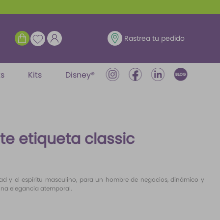
ENTRAR
Rastrea tu pedido
ts
Kits
Disney®
te etiqueta classic
ad y el espíritu masculino, para un hombre de negocios, dinámico y
una elegancia atemporal.