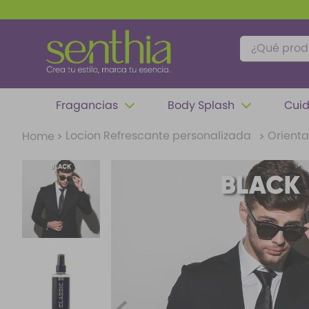
¿Qué produc
TÉRMINOS MÁS BUSCADOS
Fragancias
Body Splash
Cuid
1
.
perfume
Locion Refrescante personalizada
Orienta
2
.
carolina herrera
3
.
splash
4
.
mantequilla
5
.
fragancias
6
.
paris hilton
7
.
feromonas
8
.
ariana grande
9
.
difusor