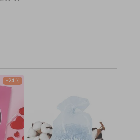
-
24 %