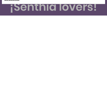
Suscríbete y recibe novedades e información de interés
para ti.
Suscribirse
Al enviar tus datos declaras haber leído y aceptado el
tratamiento de datos personales
Nosotros
+
La tienda
+
Legales
+
Contáctate con nosotros