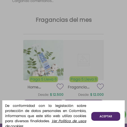
Cargando comentarios…
Fragancias del mes
Paga 5 Lleva 6
Paga 5 Lleva 6
Home
Fragancia
Fragrance
para difusor
Desde:
$
12
.
500
Desde:
$
12
.
000
Home
Brisa de
Algodón
Fragrance
Algodón
¡Lo quiero!
¡Lo quiero!
De conformidad con la legislación sobre
Algodón 220
protección de datos personales en Colombia,
ml Etq.
informamos que este sitio web utiliza cookies
ACEPTAR
Atardecer
para diversas finalidades.
Ver Política de usos
de cookies