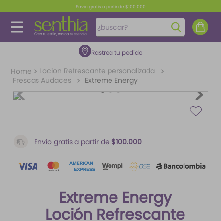
Envío gratis a partir de $100.000
¿buscar?
Rastrea tu pedido
TÉRMINOS MÁS BUSCADOS
1
.
perfume
Locion Refrescante personalizada
Frescas Audaces
Extreme Energy
2
.
carolina herrera
3
.
fragancias
4
.
splash
5
.
iconic
Envío gratis a partir de
$100.000
6
.
mantequilla
7
.
feromonas
8
.
paris hilton
Extreme Energy
9
.
ariana grande
Loción Refrescante