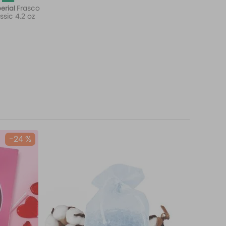
Frasco
erial
ssic 4.2 oz
-
24 %