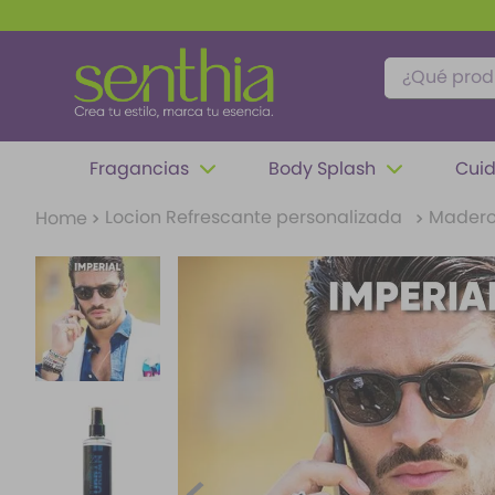
¿Qué produc
TÉRMINOS MÁS BUSCADOS
Fragancias
Body Splash
Cuid
1
.
perfume
Locion Refrescante personalizada
Madero
2
.
carolina herrera
3
.
splash
4
.
mantequilla
5
.
fragancias
6
.
paris hilton
7
.
feromonas
8
.
ariana grande
9
.
difusor