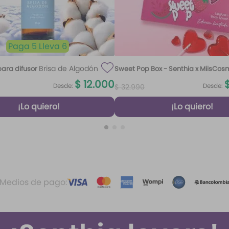
Paga 5 Lleva 6
Brisa de Algodón
ara difusor
Sweet Pop Box - Senthia x MiisCos
100 ml
$
12
.
000
Desde:
Desde:
$
32
.
990
¡Lo quiero!
¡Lo quiero!
Medios de pago: