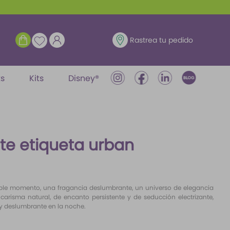
ENTRAR
Rastrea tu pedido
ts
Kits
Disney®
te etiqueta urban
ble momento, una fragancia deslumbrante, un universo de elegancia
carisma natural, de encanto persistente y de seducción electrizante,
 deslumbrante en la noche.