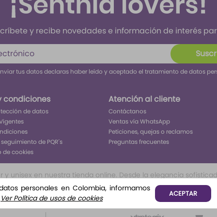
críbete y recibe novedades e información de interés para
Suscr
enviar tus datos declaras haber leído y aceptado el tratamiento de datos pe
y condiciones
Atención al cliente
rotección de datos
Contáctanos
Vigentes
Ventas vía WhatsApp
ondiciones
Peticiones, quejas o reclamos
 seguimiento de PQR´s
Preguntas frecuentes
o de cookies
 unisex en nuestra tienda online. Desde la elegancia sofisticada 
ivo inolvidable. Encuentra tu aroma perfecto para cada ocasión, 
 datos personales en Colombia, informamos
ACEPTAR
o, o frutales te permitirá tener todo lo que buscar para ser el c
.
Ver Política de usos de cookies