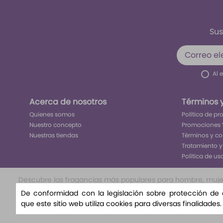
Sus
Al 
Acerca de nosotros
Términos 
Quienes somos
Política de p
Nuestro concepto
Promociones 
Nuestras tiendas
Términos y c
Tratamiento y
Política de us
Descubre las fragancias más populares para hombre, mujer y
nuestra selección exclusiva te llevará a un viaje olfat
De conformidad con la legislación sobre protección de
nuestra variedad de aromas florales, amaderad
que este sitio web utiliza cookies para diversas finalidades