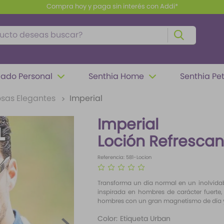
Compra hoy y paga sin interés con Addi*
to deseas buscar?
ado Personal
Senthia Home
Senthia Pe
sas Elegantes
Imperial
Imperial
Loción Refrescan
Referencia
:
581-Locion
☆
☆
☆
☆
☆
Transforma un día normal en un inolvida
inspirada en hombres de carácter fuerte, 
hombres con un gran magnetismo de día y
Color
:
Etiqueta Urban