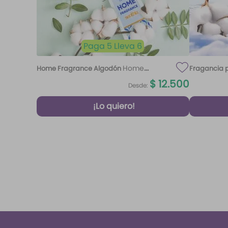
Paga 5 Lleva 6
Home
Home Fragrance Algodón
Fragancia p
Fragrance Algodón 220 ml Etq.
$
12
.
500
Desde:
Atardecer
¡Lo quiero!