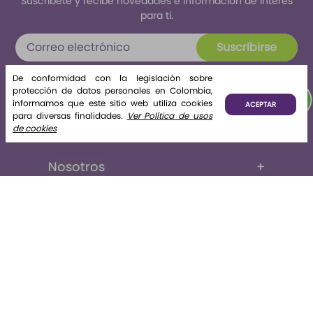
Suscríbete y recibe novedades e información de interés
para ti.
Suscribirse
Al enviar tus datos declaras haber leído y aceptado el
De conformidad con la legislación sobre
tratamiento de datos personales
protección de datos personales en Colombia,
informamos que este sitio web utiliza cookies
ACEPTAR
para diversas finalidades.
Ver Política de usos
de cookies
Nosotros
+
La tienda
+
Legales
+
Contáctate con nosotros
© Copyright 2023 - Todos los derechos reservados