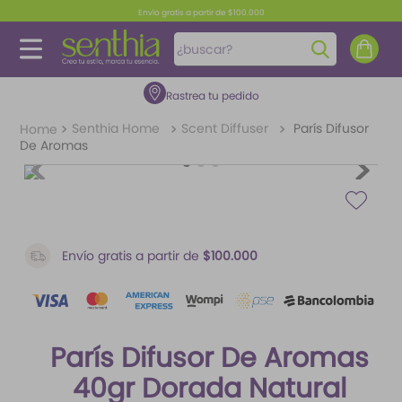
Envío gratis a partir de $100.000
¿buscar?
Rastrea tu pedido
TÉRMINOS MÁS BUSCADOS
1
.
perfume
Senthia Home
Scent Diffuser
París Difusor
De Aromas
2
.
carolina herrera
3
.
fragancias
4
.
splash
5
.
iconic
Envío gratis a partir de
$100.000
6
.
feromonas
7
.
paris hilton
París Difusor De Aromas
8
.
ariana grande
40gr Dorada Natural
9
.
mantequilla