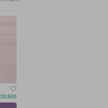
s y mujeres.
20
.
500