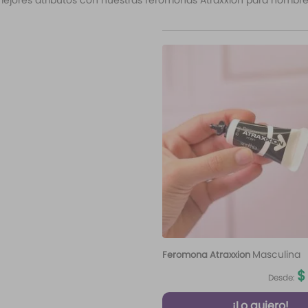
mejores atributos con nuestras feromonas Atraxxion para hombre
Masculina
Feromona Atraxxion
$
Desde:
¡Lo quiero!