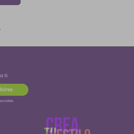
 ti.
ibirse
rsonales