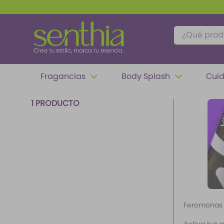
¿Qué produc
TÉRMINOS MÁS BUSCADOS
Fragancias
Body Splash
Cuid
1
.
perfume
2
.
carolina herrera
1
PRODUCTO
3
.
splash
4
.
fragancias
5
.
mantequilla
6
.
iconic
7
.
feromonas
8
.
paris hilton
Feromonas
9
.
ariana grande