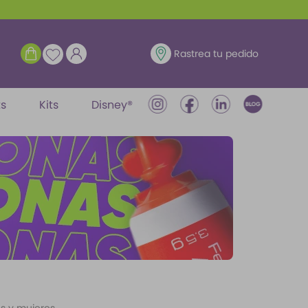
ENTRAR
Rastrea tu pedido
ts
Kits
Disney®