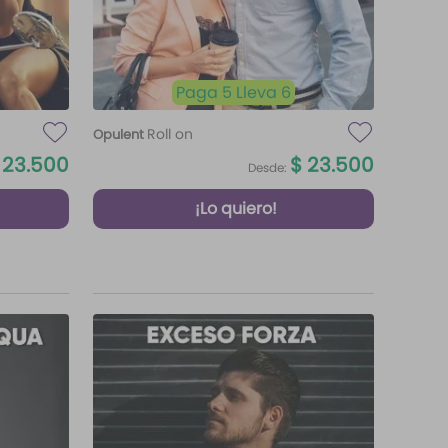
Paga 5 Lleva 6
Roll on
Opulent
23
.
500
$
23
.
500
Desde:
¡Lo quiero!