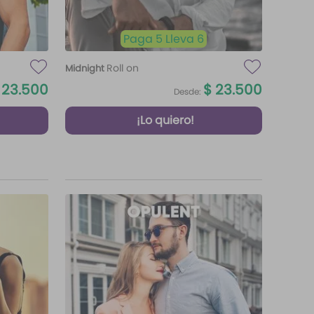
Paga 5 Lleva 6
Roll on
Midnight
23
.
500
$
23
.
500
Desde:
¡Lo quiero!