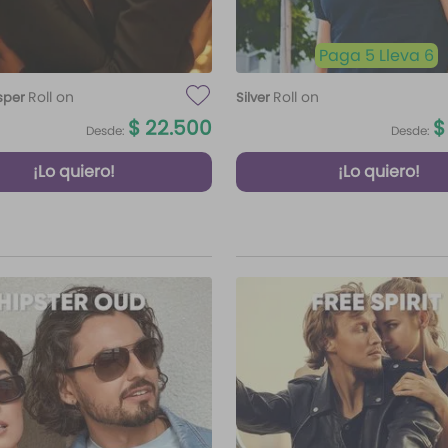
Paga 5 Lleva 6
Roll on
Roll on
sper
Silver
$
22
.
500
$
Desde:
Desde:
¡Lo quiero!
¡Lo quiero!