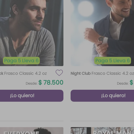
Paga 5 Lleva 6
Paga 5 Lleva 6
Frasco Classic 4.2 oz
Frasco Classic 4.2 oz
ck
Night Club
$
78
.
500
$
Desde:
Desde:
¡Lo quiero!
¡Lo quiero!