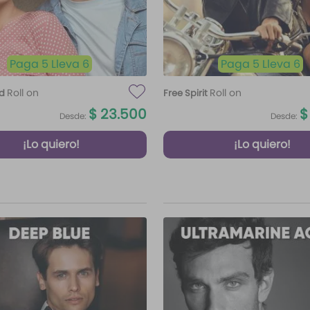
Paga 5 Lleva 6
Paga 5 Lleva 6
Roll on
Roll on
ud
Free Spirit
$
23
.
500
$
Desde:
Desde:
¡Lo quiero!
¡Lo quiero!