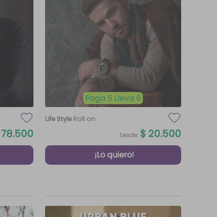
Paga 5 Lleva 6
Roll on
Life Style
78
.
500
$
20
.
500
Desde:
¡Lo quiero!