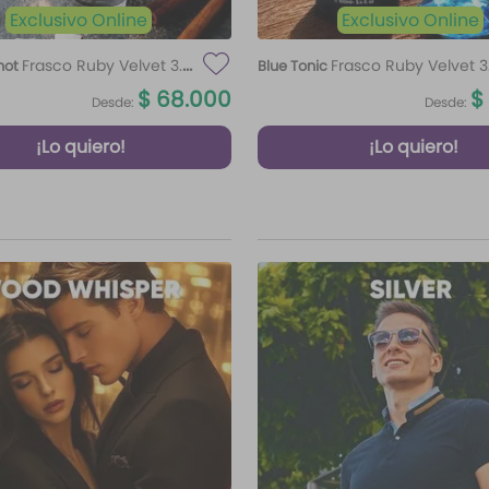
Exclusivo Online
Exclusivo Online
Frasco Ruby Velvet 3.4
Frasco Ruby Velvet 3
hot
Blue Tonic
$
68
.
000
$
Desde:
Desde:
¡Lo quiero!
¡Lo quiero!