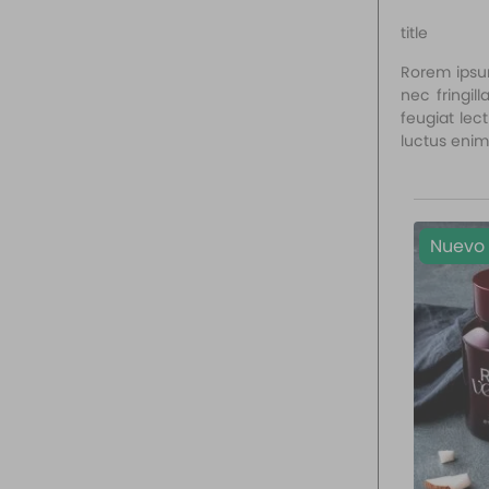
10
.
santal 33
title
Rorem ipsum
nec fringil
feugiat lec
luctus enim
Nuevo