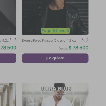
Paga 5 Lleva 6
c 4.2
Frasco Classic 4.2 oz
Exceso Forza
78
.
500
$
78
.
500
Desde:
¡Lo quiero!