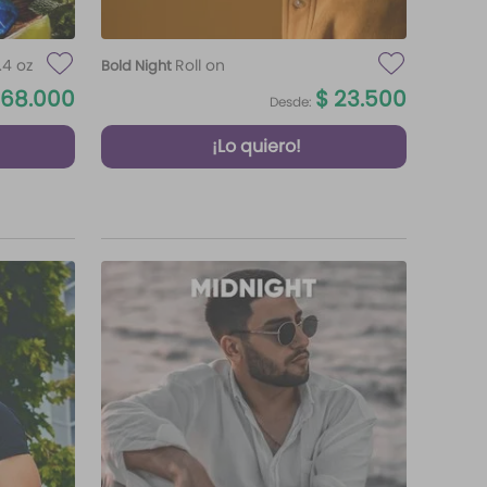
.4 oz
Roll on
Bold Night
68
.
000
$
23
.
500
Desde:
¡Lo quiero!