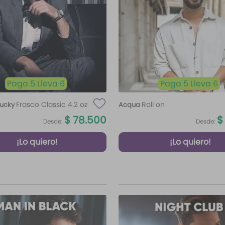
Paga 5 Lleva 6
Paga 5 Lleva 6
Frasco Classic 4.2 oz
Roll on
ucky
Acqua
$
78
.
500
$
Desde:
Desde:
¡Lo quiero!
¡Lo quiero!