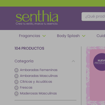
¿Qué produc
TÉRMINOS MÁS BUSCADOS
Fragancias
Body Splash
Cuid
1
.
perfume
2
.
carolina herrera
104
PRODUCTOS
3
.
splash
Categoría
4
.
fragancias
Ambaradas Femeninas
5
.
iconic
Ambaradas Masculinas
6
.
mantequilla
Cítricas y Acuáticas
Frescas
7
.
feromonas
Maderosas Masculinas
8
.
paris hilton
9
.
ariana grande