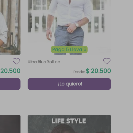
Paga 5 Lleva 6
Roll on
Ultra Blue
20
.
500
$
20
.
500
Desde:
¡Lo quiero!