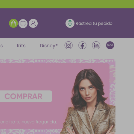
ENTRAR
Rastrea tu pedido
ts
Kits
Disney®